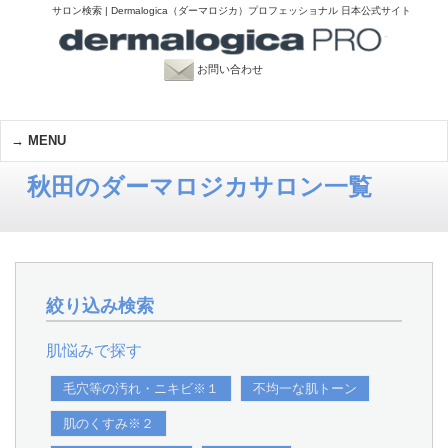
サロン検索 | Dermalogica（ダーマロジカ）プロフェッショナル 日本公式サイト
お問い合わせ
MENU
秋田のダーマロジカサロン一覧
絞り込み検索
肌悩みで探す
毛穴等の汚れ・ニキビ※１
不均一な肌トーン
肌のくすみ※２