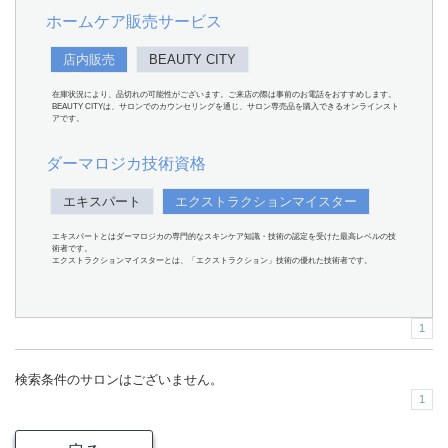
ホームケア販売サービス
店内販売
BEAUTY CITY
在庫状況により、品切れの可能性がございます。ご来店の際は事前のお電話をおすすめします。
BEAUTY CITYは、サロンでのカウンセリングを通じ、サロン専売品を購入できるオンラインスト
アです。
ダーマロジカ技術資格
エキスパート
エクストラクションマイスター
エキスパートとはダーマロジカの専門的なスキンケア知識・技術の認定を受けた最高レベルの技
術者です。
エクストラクションマイスターとは、「エクストラクション」技術の優れた技術者です。
1
検索条件のサロンはございません。
1