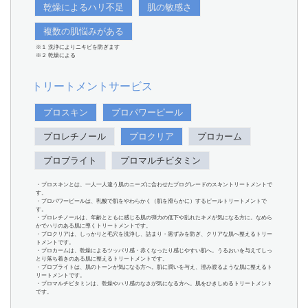
乾燥によるハリ不足
肌の敏感さ
複数の肌悩みがある
※１ 洗浄によりニキビを防ぎます
※２ 乾燥による
トリートメントサービス
プロスキン
プロパワーピール
プロレチノール
プロクリア
プロカーム
プロブライト
プロマルチビタミン
・プロスキンとは、一人一人違う肌のニーズに合わせたプログレードのスキントリートメントで
す。
・プロパワーピールは、乳酸で肌をやわらかく（肌を滑らかに）するピールトリートメントで
す。
・プロレチノールは、年齢とともに感じる肌の弾力の低下や乱れたキメが気になる方に。なめら
かでハリのある肌に導くトリートメントです。
・プロクリアは、しっかりと毛穴を洗浄し、詰まり・黒ずみを防ぎ、クリアな肌へ整えるトリー
トメントです。
・プロカームは、乾燥によるツッパリ感・赤くなったり感じやすい肌へ。うるおいを与えてしっ
とり落ち着きのある肌に整えるトリートメントです。
・プロブライトは、肌のトーンが気になる方へ。肌に潤いを与え、澄み渡るような肌に整えるト
リートメントです。
・プロマルチビタミンは、乾燥やハリ感のなさが気になる方へ。肌をひきしめるトリートメント
です。