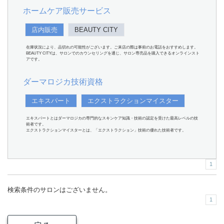
ホームケア販売サービス
店内販売
BEAUTY CITY
在庫状況により、品切れの可能性がございます。ご来店の際は事前のお電話をおすすめします。
BEAUTY CITYは、サロンでのカウンセリングを通じ、サロン専売品を購入できるオンラインスト
アです。
ダーマロジカ技術資格
エキスパート
エクストラクションマイスター
エキスパートとはダーマロジカの専門的なスキンケア知識・技術の認定を受けた最高レベルの技
術者です。
エクストラクションマイスターとは、「エクストラクション」技術の優れた技術者です。
1
検索条件のサロンはございません。
1