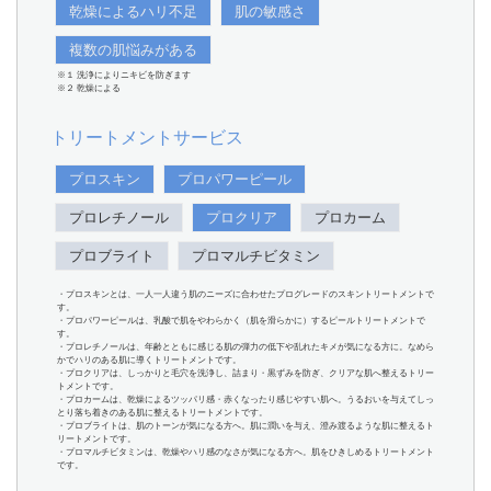
乾燥によるハリ不足
肌の敏感さ
複数の肌悩みがある
※１ 洗浄によりニキビを防ぎます
※２ 乾燥による
トリートメントサービス
プロスキン
プロパワーピール
プロレチノール
プロクリア
プロカーム
プロブライト
プロマルチビタミン
・プロスキンとは、一人一人違う肌のニーズに合わせたプログレードのスキントリートメントで
す。
・プロパワーピールは、乳酸で肌をやわらかく（肌を滑らかに）するピールトリートメントで
す。
・プロレチノールは、年齢とともに感じる肌の弾力の低下や乱れたキメが気になる方に。なめら
かでハリのある肌に導くトリートメントです。
・プロクリアは、しっかりと毛穴を洗浄し、詰まり・黒ずみを防ぎ、クリアな肌へ整えるトリー
トメントです。
・プロカームは、乾燥によるツッパリ感・赤くなったり感じやすい肌へ。うるおいを与えてしっ
とり落ち着きのある肌に整えるトリートメントです。
・プロブライトは、肌のトーンが気になる方へ。肌に潤いを与え、澄み渡るような肌に整えるト
リートメントです。
・プロマルチビタミンは、乾燥やハリ感のなさが気になる方へ。肌をひきしめるトリートメント
です。