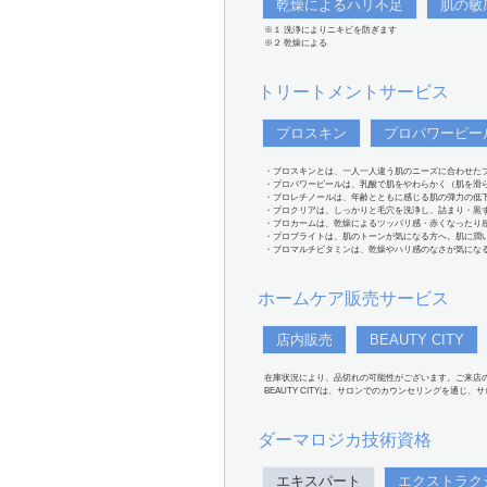
乾燥によるハリ不足
肌の敏
※１ 洗浄によりニキビを防ぎます
※２ 乾燥による
トリートメントサービス
プロスキン
プロパワーピー
・プロスキンとは、一人一人違う肌のニーズに合わせた
・プロパワーピールは、乳酸で肌をやわらかく（肌を滑
・プロレチノールは、年齢とともに感じる肌の弾力の低
・プロクリアは、しっかりと毛穴を洗浄し、詰まり・黒
・プロカームは、乾燥によるツッパリ感・赤くなったり
・プロブライトは、肌のトーンが気になる方へ。肌に潤
・プロマルチビタミンは、乾燥やハリ感のなさが気にな
ホームケア販売サービス
店内販売
BEAUTY CITY
在庫状況により、品切れの可能性がございます。ご来店
BEAUTY CITYは、サロンでのカウンセリングを通じ
ダーマロジカ技術資格
エキスパート
エクストラク