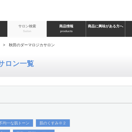
ト
サロン検索
商品情報
商品に興味がある方へ
Salon
products
> 秋田のダーマロジカサロン
サロン一覧
不均一な肌トーン
肌のくすみ※２