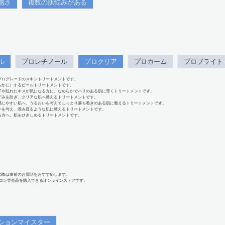
感さ
複数の肌悩みがある
ル
プロレチノール
プロクリア
プロカーム
プロブライト
プログレードのスキントリートメントです。
らかに）するピールトリートメントです。
下や乱れたキメが気になる方に。なめらかでハリのある肌に導くトリートメントです。
ずみを防ぎ、クリアな肌へ整えるトリートメントです。
感じやすい肌へ。うるおいを与えてしっとり落ち着きのある肌に整えるトリートメントです。
いを与え、澄み渡るような肌に整えるトリートメントです。
る方へ。肌をひきしめるトリートメントです。
の際は事前のお電話をおすすめします。
、サロン専売品を購入できるオンラインストアです。
ションマイスター