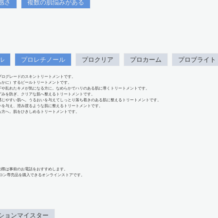
感さ
複数の肌悩みがある
ル
プロレチノール
プロクリア
プロカーム
プロブライト
プログレードのスキントリートメントです。
らかに）するピールトリートメントです。
下や乱れたキメが気になる方に。なめらかでハリのある肌に導くトリートメントです。
ずみを防ぎ、クリアな肌へ整えるトリートメントです。
感じやすい肌へ。うるおいを与えてしっとり落ち着きのある肌に整えるトリートメントです。
いを与え、澄み渡るような肌に整えるトリートメントです。
る方へ。肌をひきしめるトリートメントです。
の際は事前のお電話をおすすめします。
、サロン専売品を購入できるオンラインストアです。
ションマイスター