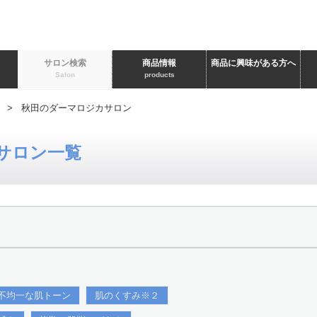
ト
サロン検索
商品情報
商品に興味がある方へ
Salon
products
> 秋田のダーマロジカサロン
サロン一覧
不均一な肌トーン
肌のくすみ※２