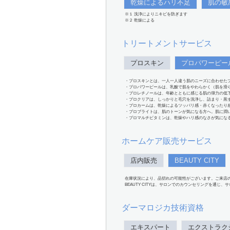
乾燥によるハリ不足
肌の敏
※１ 洗浄によりニキビを防ぎます
※２ 乾燥による
トリートメントサービス
プロスキン
プロパワーピー
・プロスキンとは、一人一人違う肌のニーズに合わせた
・プロパワーピールは、乳酸で肌をやわらかく（肌を滑
・プロレチノールは、年齢とともに感じる肌の弾力の低
・プロクリアは、しっかりと毛穴を洗浄し、詰まり・黒
・プロカームは、乾燥によるツッパリ感・赤くなったり
・プロブライトは、肌のトーンが気になる方へ。肌に潤
・プロマルチビタミンは、乾燥やハリ感のなさが気にな
ホームケア販売サービス
店内販売
BEAUTY CITY
在庫状況により、品切れの可能性がございます。ご来店
BEAUTY CITYは、サロンでのカウンセリングを通じ
ダーマロジカ技術資格
エキスパート
エクストラク