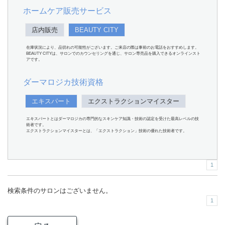
ホームケア販売サービス
店内販売
BEAUTY CITY
在庫状況により、品切れの可能性がございます。ご来店の際は事前のお電話をおすすめします。
BEAUTY CITYは、サロンでのカウンセリングを通じ、サロン専売品を購入できるオンラインスト
アです。
ダーマロジカ技術資格
エキスパート
エクストラクションマイスター
エキスパートとはダーマロジカの専門的なスキンケア知識・技術の認定を受けた最高レベルの技
術者です。
エクストラクションマイスターとは、「エクストラクション」技術の優れた技術者です。
1
検索条件のサロンはございません。
1