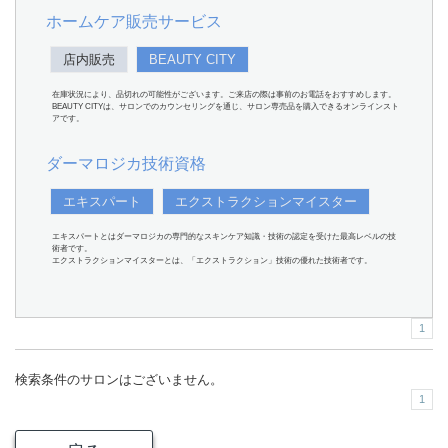
ホームケア販売サービス
店内販売
BEAUTY CITY
在庫状況により、品切れの可能性がございます。ご来店の際は事前のお電話をおすすめします。
BEAUTY CITYは、サロンでのカウンセリングを通じ、サロン専売品を購入できるオンラインスト
アです。
ダーマロジカ技術資格
エキスパート
エクストラクションマイスター
エキスパートとはダーマロジカの専門的なスキンケア知識・技術の認定を受けた最高レベルの技
術者です。
エクストラクションマイスターとは、「エクストラクション」技術の優れた技術者です。
1
検索条件のサロンはございません。
1