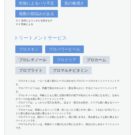
乾燥によるハリ不足
肌の敏感さ
複数の肌悩みがある
※１ 洗浄によりニキビを防ぎます
※２ 乾燥による
トリートメントサービス
プロスキン
プロパワーピール
プロレチノール
プロクリア
プロカーム
プロブライト
プロマルチビタミン
・プロスキンとは、一人一人違う肌のニーズに合わせたプログレードのスキントリートメントで
す。
・プロパワーピールは、乳酸で肌をやわらかく（肌を滑らかに）するピールトリートメントで
す。
・プロレチノールは、年齢とともに感じる肌の弾力の低下や乱れたキメが気になる方に。なめら
かでハリのある肌に導くトリートメントです。
・プロクリアは、しっかりと毛穴を洗浄し、詰まり・黒ずみを防ぎ、クリアな肌へ整えるトリー
トメントです。
・プロカームは、乾燥によるツッパリ感・赤くなったり感じやすい肌へ。うるおいを与えてしっ
とり落ち着きのある肌に整えるトリートメントです。
・プロブライトは、肌のトーンが気になる方へ。肌に潤いを与え、澄み渡るような肌に整えるト
リートメントです。
・プロマルチビタミンは、乾燥やハリ感のなさが気になる方へ。肌をひきしめるトリートメント
です。