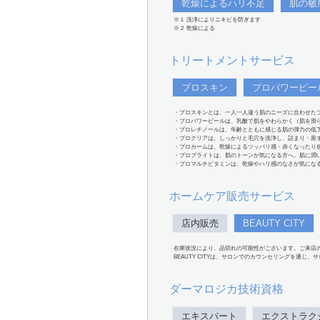
乾燥によるハリ不足
肌の敏
※１ 洗浄によりニキビを防ぎます
※２ 乾燥による
トリートメントサービス
プロスキン
プロパワーピー
・プロスキンとは、一人一人違う肌のニーズに合わせた
・プロパワーピールは、乳酸で肌をやわらかく（肌を滑
・プロレチノールは、年齢とともに感じる肌の弾力の低
・プロクリアは、しっかりと毛穴を洗浄し、詰まり・黒
・プロカームは、乾燥によるツッパリ感・赤くなったり
・プロブライトは、肌のトーンが気になる方へ。肌に潤
・プロマルチビタミンは、乾燥やハリ感のなさが気にな
ホームケア販売サービス
店内販売
BEAUTY CITY
在庫状況により、品切れの可能性がございます。ご来店
BEAUTY CITYは、サロンでのカウンセリングを通じ
ダーマロジカ技術資格
エキスパート
エクストラク