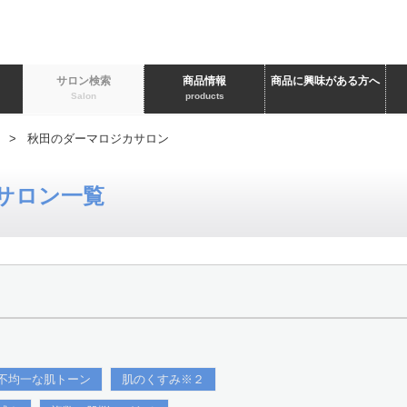
ト
サロン検索
商品情報
商品に興味がある方へ
Salon
products
> 秋田のダーマロジカサロン
サロン一覧
不均一な肌トーン
肌のくすみ※２