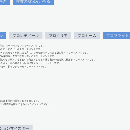
感さ
複数の肌悩みがある
ル
プロレチノール
プロクリア
プロカーム
プロブライト
プログレードのスキントリートメントです。
らかに）するピールトリートメントです。
下や乱れたキメが気になる方に。なめらかでハリのある肌に導くトリートメントです。
ずみを防ぎ、クリアな肌へ整えるトリートメントです。
感じやすい肌へ。うるおいを与えてしっとり落ち着きのある肌に整えるトリートメントです。
いを与え、澄み渡るような肌に整えるトリートメントです。
る方へ。肌をひきしめるトリートメントです。
の際は事前のお電話をおすすめします。
、サロン専売品を購入できるオンラインストアです。
ションマイスター