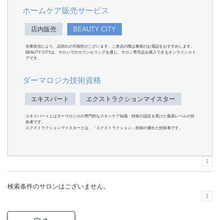
ホームケア販売サービス
店内販売
BEAUTY CITY
在庫状況により、品切れの可能性がございます。ご来店の際は事前のお電話をおすすめします。
BEAUTY CITYは、サロンでのカウンセリングを通じ、サロン専売品を購入できるオンラインスト
アです。
ダーマロジカ技術資格
エキスパート
エクストラクションマイスター
エキスパートとはダーマロジカの専門的なスキンケア知識・技術の認定を受けた最高レベルの技
術者です。
エクストラクションマイスターとは、「エクストラクション」技術の優れた技術者です。
1
検索条件のサロンはございません。
1