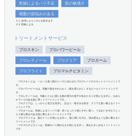
乾燥によるハリ不足
肌の敏感さ
複数の肌悩みがある
※１ 洗浄によりニキビを防ぎます
※２ 乾燥による
トリートメントサービス
プロスキン
プロパワーピール
プロレチノール
プロクリア
プロカーム
プロブライト
プロマルチビタミン
・プロスキンとは、一人一人違う肌のニーズに合わせたプログレードのスキントリートメントで
す。
・プロパワーピールは、乳酸で肌をやわらかく（肌を滑らかに）するピールトリートメントで
す。
・プロレチノールは、年齢とともに感じる肌の弾力の低下や乱れたキメが気になる方に。なめら
かでハリのある肌に導くトリートメントです。
・プロクリアは、しっかりと毛穴を洗浄し、詰まり・黒ずみを防ぎ、クリアな肌へ整えるトリー
トメントです。
・プロカームは、乾燥によるツッパリ感・赤くなったり感じやすい肌へ。うるおいを与えてしっ
とり落ち着きのある肌に整えるトリートメントです。
・プロブライトは、肌のトーンが気になる方へ。肌に潤いを与え、澄み渡るような肌に整えるト
リートメントです。
・プロマルチビタミンは、乾燥やハリ感のなさが気になる方へ。肌をひきしめるトリートメント
です。