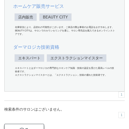
ホームケア販売サービス
店内販売
BEAUTY CITY
在庫状況により、品切れの可能性がございます。ご来店の際は事前のお電話をおすすめします。
BEAUTY CITYは、サロンでのカウンセリングを通じ、サロン専売品を購入できるオンラインスト
アです。
ダーマロジカ技術資格
エキスパート
エクストラクションマイスター
エキスパートとはダーマロジカの専門的なスキンケア知識・技術の認定を受けた最高レベルの技
術者です。
エクストラクションマイスターとは、「エクストラクション」技術の優れた技術者です。
1
検索条件のサロンはございません。
1