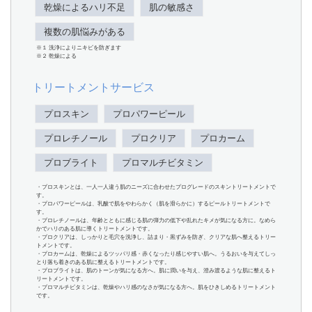
乾燥によるハリ不足
肌の敏感さ
複数の肌悩みがある
※１ 洗浄によりニキビを防ぎます
※２ 乾燥による
トリートメントサービス
プロスキン
プロパワーピール
プロレチノール
プロクリア
プロカーム
プロブライト
プロマルチビタミン
・プロスキンとは、一人一人違う肌のニーズに合わせたプログレードのスキントリートメントで
す。
・プロパワーピールは、乳酸で肌をやわらかく（肌を滑らかに）するピールトリートメントで
す。
・プロレチノールは、年齢とともに感じる肌の弾力の低下や乱れたキメが気になる方に。なめら
かでハリのある肌に導くトリートメントです。
・プロクリアは、しっかりと毛穴を洗浄し、詰まり・黒ずみを防ぎ、クリアな肌へ整えるトリー
トメントです。
・プロカームは、乾燥によるツッパリ感・赤くなったり感じやすい肌へ。うるおいを与えてしっ
とり落ち着きのある肌に整えるトリートメントです。
・プロブライトは、肌のトーンが気になる方へ。肌に潤いを与え、澄み渡るような肌に整えるト
リートメントです。
・プロマルチビタミンは、乾燥やハリ感のなさが気になる方へ。肌をひきしめるトリートメント
です。