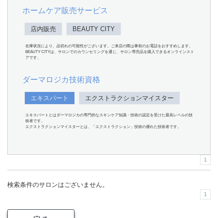
ホームケア販売サービス
店内販売
BEAUTY CITY
在庫状況により、品切れの可能性がございます。ご来店の際は事前のお電話をおすすめします。
BEAUTY CITYは、サロンでのカウンセリングを通じ、サロン専売品を購入できるオンラインスト
アです。
ダーマロジカ技術資格
エキスパート
エクストラクションマイスター
エキスパートとはダーマロジカの専門的なスキンケア知識・技術の認定を受けた最高レベルの技
術者です。
エクストラクションマイスターとは、「エクストラクション」技術の優れた技術者です。
1
検索条件のサロンはございません。
1