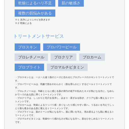
乾燥によるハリ不足
肌の敏感さ
複数の肌悩みがある
※１ 洗浄によりニキビを防ぎます
※２ 乾燥による
トリートメントサービス
プロスキン
プロパワーピール
プロレチノール
プロクリア
プロカーム
プロブライト
プロマルチビタミン
・プロスキンとは、一人一人違う肌のニーズに合わせたプログレードのスキントリートメントで
す。
・プロパワーピールは、乳酸で肌をやわらかく（肌を滑らかに）するピールトリートメントで
す。
・プロレチノールは、年齢とともに感じる肌の弾力の低下や乱れたキメが気になる方に。なめら
かでハリのある肌に導くトリートメントです。
・プロクリアは、しっかりと毛穴を洗浄し、詰まり・黒ずみを防ぎ、クリアな肌へ整えるトリー
トメントです。
・プロカームは、乾燥によるツッパリ感・赤くなったり感じやすい肌へ。うるおいを与えてしっ
とり落ち着きのある肌に整えるトリートメントです。
・プロブライトは、肌のトーンが気になる方へ。肌に潤いを与え、澄み渡るような肌に整えるト
リートメントです。
・プロマルチビタミンは、乾燥やハリ感のなさが気になる方へ。肌をひきしめるトリートメント
です。