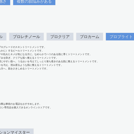
感さ
複数の肌悩みがある
ル
プロレチノール
プロクリア
プロカーム
プロブライト
プログレードのスキントリートメントです。
らかに）するピールトリートメントです。
下や乱れたキメが気になる方に。なめらかでハリのある肌に導くトリートメントです。
ずみを防ぎ、クリアな肌へ整えるトリートメントです。
感じやすい肌へ。うるおいを与えてしっとり落ち着きのある肌に整えるトリートメントです。
いを与え、澄み渡るような肌に整えるトリートメントです。
る方へ。肌をひきしめるトリートメントです。
の際は事前のお電話をおすすめします。
、サロン専売品を購入できるオンラインストアです。
ションマイスター