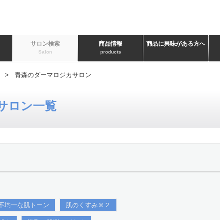
ト
サロン検索
商品情報
商品に興味がある方へ
Salon
products
> 青森のダーマロジカサロン
サロン一覧
不均一な肌トーン
肌のくすみ※２