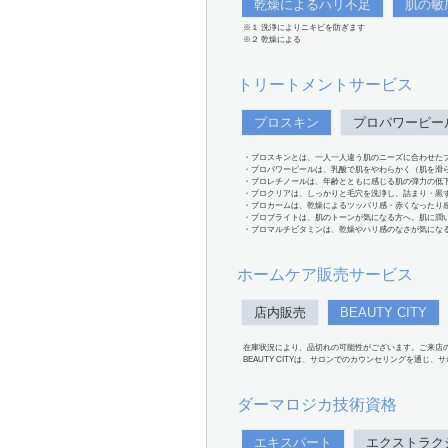
乾燥によるハリ不足
肌の敏
※１ 洗浄によりニキビを防ぎます
※２ 乾燥による
トリートメントサービス
プロスキン
プロパワーピー
・プロスキンとは、一人一人違う肌のニーズに合わせた
・プロパワーピールは、乳酸で肌をやわらかく（肌を滑
・プロレチノールは、年齢とともに感じる肌の弾力の低
・プロクリアは、しっかりと毛穴を洗浄し、詰まり・黒
・プロカームは、乾燥によるツッパリ感・赤くなったり
・プロブライトは、肌のトーンが気になる方へ。肌に潤
・プロマルチビタミンは、乾燥やハリ感のなさが気にな
ホームケア販売サービス
店内販売
BEAUTY CITY
在庫状況により、品切れの可能性がございます。ご来店
BEAUTY CITYは、サロンでのカウンセリングを通じ
ダーマロジカ技術資格
エキスパート
エクストラク