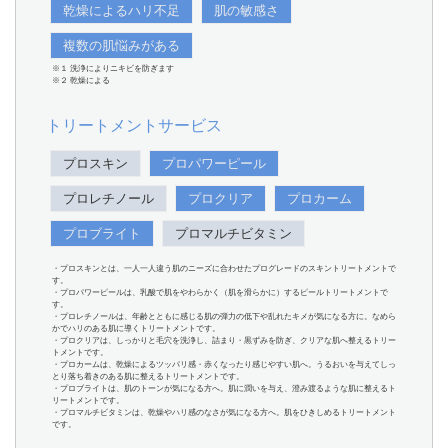
乾燥によるハリ不足
肌の敏感さ
複数の肌悩みがある
※１ 洗浄によりニキビを防ぎます
※２ 乾燥による
トリートメントサービス
プロスキン
プロパワーピール
プロレチノール
プロクリア
プロカーム
プロブライト
プロマルチビタミン
・プロスキンとは、一人一人違う肌のニーズに合わせたプログレードのスキントリートメントで
す。
・プロパワーピールは、乳酸で肌をやわらかく（肌を滑らかに）するピールトリートメントで
す。
・プロレチノールは、年齢とともに感じる肌の弾力の低下や乱れたキメが気になる方に。なめら
かでハリのある肌に導くトリートメントです。
・プロクリアは、しっかりと毛穴を洗浄し、詰まり・黒ずみを防ぎ、クリアな肌へ整えるトリー
トメントです。
・プロカームは、乾燥によるツッパリ感・赤くなったり感じやすい肌へ。うるおいを与えてしっ
とり落ち着きのある肌に整えるトリートメントです。
・プロブライトは、肌のトーンが気になる方へ。肌に潤いを与え、澄み渡るような肌に整えるト
リートメントです。
・プロマルチビタミンは、乾燥やハリ感のなさが気になる方へ。肌をひきしめるトリートメント
です。