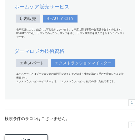
ホームケア販売サービス
店内販売
BEAUTY CITY
在庫状況により、品切れの可能性がございます。ご来店の際は事前のお電話をおすすめします。
BEAUTY CITYは、サロンでのカウンセリングを通じ、サロン専売品を購入できるオンラインスト
アです。
ダーマロジカ技術資格
エキスパート
エクストラクションマイスター
エキスパートとはダーマロジカの専門的なスキンケア知識・技術の認定を受けた最高レベルの技
術者です。
エクストラクションマイスターとは、「エクストラクション」技術の優れた技術者です。
1
検索条件のサロンはございません。
1