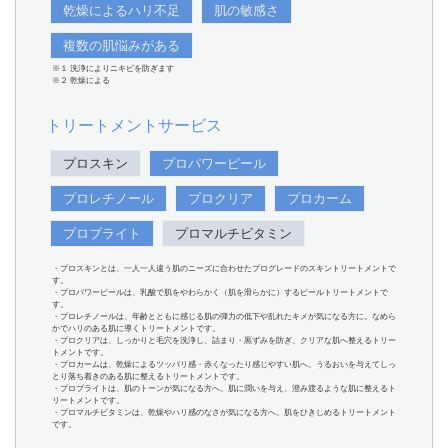
乾燥によるハリ不足
肌の敏感さ
複数の肌悩みがある
※１ 洗浄によりニキビを防ぎます
※２ 乾燥による
トリートメントサービス
プロスキン
プロパワーピール
プロレチノール
プロクリア
プロカーム
プロブライト
プロマルチビタミン
・プロスキンとは、一人一人違う肌のニーズに合わせたプログレードのスキントリートメントで
す。
・プロパワーピールは、乳酸で肌をやわらかく（肌を滑らかに）するピールトリートメントで
す。
・プロレチノールは、年齢とともに感じる肌の弾力の低下や乱れたキメが気になる方に。なめら
かでハリのある肌に導くトリートメントです。
・プロクリアは、しっかりと毛穴を洗浄し、詰まり・黒ずみを防ぎ、クリアな肌へ整えるトリー
トメントです。
・プロカームは、乾燥によるツッパリ感・赤くなったり感じやすい肌へ。うるおいを与えてしっ
とり落ち着きのある肌に整えるトリートメントです。
・プロブライトは、肌のトーンが気になる方へ。肌に潤いを与え、澄み渡るような肌に整えるト
リートメントです。
・プロマルチビタミンは、乾燥やハリ感のなさが気になる方へ。肌をひきしめるトリートメント
です。