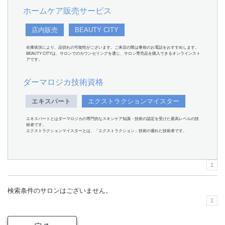
ホームケア販売サービス
店内販売
BEAUTY CITY
在庫状況により、品切れの可能性がございます。ご来店の際は事前のお電話をおすすめします。
BEAUTY CITYは、サロンでのカウンセリングを通じ、サロン専売品を購入できるオンラインスト
アです。
ダーマロジカ技術資格
エキスパート
エクストラクションマイスター
エキスパートとはダーマロジカの専門的なスキンケア知識・技術の認定を受けた最高レベルの技
術者です。
エクストラクションマイスターとは、「エクストラクション」技術の優れた技術者です。
1
検索条件のサロンはございません。
1