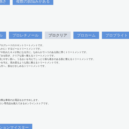
感さ
複数の肌悩みがある
ル
プロレチノール
プロクリア
プロカーム
プロブライト
プログレードのスキントリートメントです。
らかに）するピールトリートメントです。
下や乱れたキメが気になる方に。なめらかでハリのある肌に導くトリートメントです。
ずみを防ぎ、クリアな肌へ整えるトリートメントです。
感じやすい肌へ。うるおいを与えてしっとり落ち着きのある肌に整えるトリートメントです。
いを与え、澄み渡るような肌に整えるトリートメントです。
る方へ。肌をひきしめるトリートメントです。
の際は事前のお電話をおすすめします。
、サロン専売品を購入できるオンラインストアです。
ションマイスター