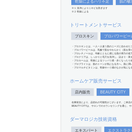
乾燥によるハリ不足
肌の敏
※１ 洗浄によりニキビを防ぎます
※２ 乾燥による
トリートメントサービス
プロスキン
プロパワーピー
・プロスキンとは、一人一人違う肌のニーズに合わせた
・プロパワーピールは、乳酸で肌をやわらかく（肌を滑
・プロレチノールは、年齢とともに感じる肌の弾力の低
・プロクリアは、しっかりと毛穴を洗浄し、詰まり・黒
・プロカームは、乾燥によるツッパリ感・赤くなったり
・プロブライトは、肌のトーンが気になる方へ。肌に潤
・プロマルチビタミンは、乾燥やハリ感のなさが気にな
ホームケア販売サービス
店内販売
BEAUTY CITY
在庫状況により、品切れの可能性がございます。ご来店
BEAUTY CITYは、サロンでのカウンセリングを通じ
ダーマロジカ技術資格
エキスパート
エクストラク