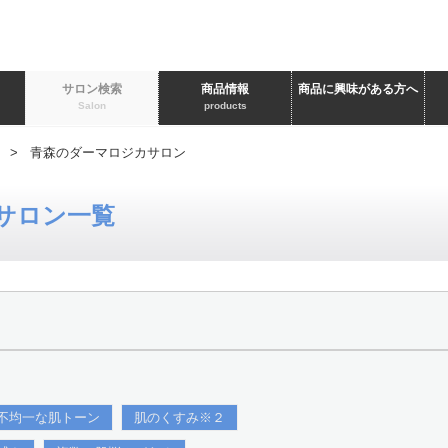
ト
サロン検索
商品情報
商品に興味がある方へ
Salon
products
> 青森のダーマロジカサロン
サロン一覧
不均一な肌トーン
肌のくすみ※２