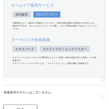
ホームケア販売サービス
店内販売
BEAUTY CITY
在庫状況により、品切れの可能性がございます。ご来店の際は事前のお電話をおすすめします。
BEAUTY CITYは、サロンでのカウンセリングを通じ、サロン専売品を購入できるオンラインスト
アです。
ダーマロジカ技術資格
エキスパート
エクストラクションマイスター
エキスパートとはダーマロジカの専門的なスキンケア知識・技術の認定を受けた最高レベルの技
術者です。
エクストラクションマイスターとは、「エクストラクション」技術の優れた技術者です。
1
検索条件のサロンはございません。
1