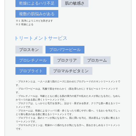
乾燥によるハリ不足
肌の敏感さ
複数の肌悩みがある
※１ 洗浄によりニキビを防ぎます
※２ 乾燥による
トリートメントサービス
プロスキン
プロパワーピール
プロレチノール
プロクリア
プロカーム
プロブライト
プロマルチビタミン
・プロスキンとは、一人一人違う肌のニーズに合わせたプログレードのスキントリートメントで
す。
・プロパワーピールは、乳酸で肌をやわらかく（肌を滑らかに）するピールトリートメントで
す。
・プロレチノールは、年齢とともに感じる肌の弾力の低下や乱れたキメが気になる方に。なめら
かでハリのある肌に導くトリートメントです。
・プロクリアは、しっかりと毛穴を洗浄し、詰まり・黒ずみを防ぎ、クリアな肌へ整えるトリー
トメントです。
・プロカームは、乾燥によるツッパリ感・赤くなったり感じやすい肌へ。うるおいを与えてしっ
とり落ち着きのある肌に整えるトリートメントです。
・プロブライトは、肌のトーンが気になる方へ。肌に潤いを与え、澄み渡るような肌に整えるト
リートメントです。
・プロマルチビタミンは、乾燥やハリ感のなさが気になる方へ。肌をひきしめるトリートメント
です。