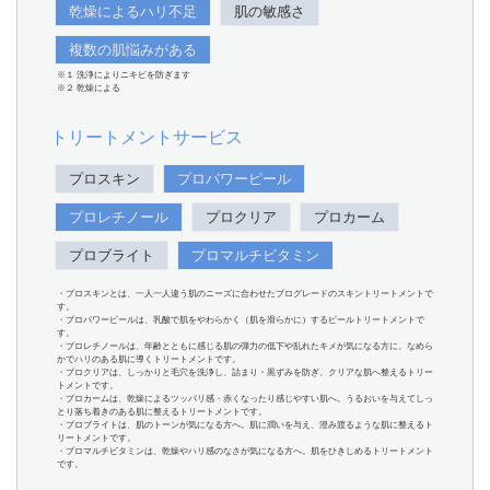
乾燥によるハリ不足
肌の敏感さ
複数の肌悩みがある
※１ 洗浄によりニキビを防ぎます
※２ 乾燥による
トリートメントサービス
プロスキン
プロパワーピール
プロレチノール
プロクリア
プロカーム
プロブライト
プロマルチビタミン
・プロスキンとは、一人一人違う肌のニーズに合わせたプログレードのスキントリートメントで
す。
・プロパワーピールは、乳酸で肌をやわらかく（肌を滑らかに）するピールトリートメントで
す。
・プロレチノールは、年齢とともに感じる肌の弾力の低下や乱れたキメが気になる方に。なめら
かでハリのある肌に導くトリートメントです。
・プロクリアは、しっかりと毛穴を洗浄し、詰まり・黒ずみを防ぎ、クリアな肌へ整えるトリー
トメントです。
・プロカームは、乾燥によるツッパリ感・赤くなったり感じやすい肌へ。うるおいを与えてしっ
とり落ち着きのある肌に整えるトリートメントです。
・プロブライトは、肌のトーンが気になる方へ。肌に潤いを与え、澄み渡るような肌に整えるト
リートメントです。
・プロマルチビタミンは、乾燥やハリ感のなさが気になる方へ。肌をひきしめるトリートメント
です。