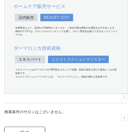
ホームケア販売サービス
店内販売
BEAUTY CITY
在庫状況により、品切れの可能性がございます。ご来店の際は事前のお電話をおすすめします。
BEAUTY CITYは、サロンでのカウンセリングを通じ、サロン専売品を購入できるオンラインスト
アです。
ダーマロジカ技術資格
エキスパート
エクストラクションマイスター
エキスパートとはダーマロジカの専門的なスキンケア知識・技術の認定を受けた最高レベルの技
術者です。
エクストラクションマイスターとは、「エクストラクション」技術の優れた技術者です。
1
検索条件のサロンはございません。
1