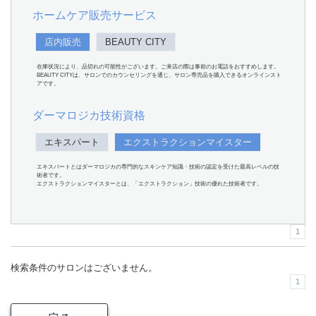
ホームケア販売サービス
店内販売
BEAUTY CITY
在庫状況により、品切れの可能性がございます。ご来店の際は事前のお電話をおすすめします。
BEAUTY CITYは、サロンでのカウンセリングを通じ、サロン専売品を購入できるオンラインスト
アです。
ダーマロジカ技術資格
エキスパート
エクストラクションマイスター
エキスパートとはダーマロジカの専門的なスキンケア知識・技術の認定を受けた最高レベルの技
術者です。
エクストラクションマイスターとは、「エクストラクション」技術の優れた技術者です。
1
検索条件のサロンはございません。
1