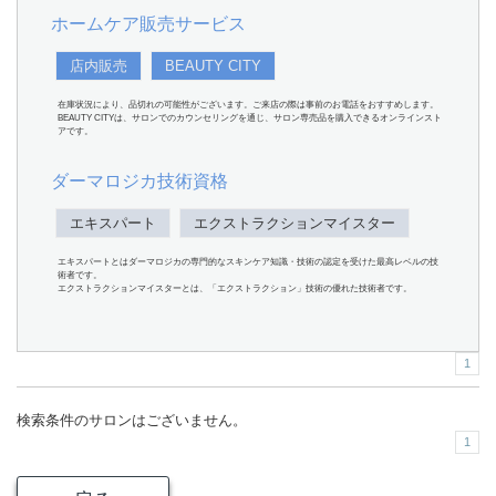
ホームケア販売サービス
店内販売
BEAUTY CITY
在庫状況により、品切れの可能性がございます。ご来店の際は事前のお電話をおすすめします。
BEAUTY CITYは、サロンでのカウンセリングを通じ、サロン専売品を購入できるオンラインスト
アです。
ダーマロジカ技術資格
エキスパート
エクストラクションマイスター
エキスパートとはダーマロジカの専門的なスキンケア知識・技術の認定を受けた最高レベルの技
術者です。
エクストラクションマイスターとは、「エクストラクション」技術の優れた技術者です。
1
検索条件のサロンはございません。
1