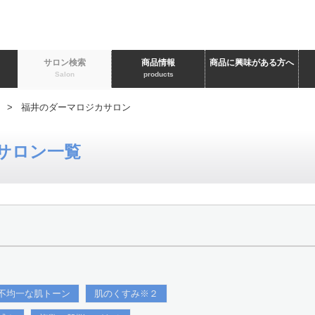
ト
サロン検索
商品情報
商品に興味がある方へ
Salon
products
> 福井のダーマロジカサロン
サロン一覧
不均一な肌トーン
肌のくすみ※２