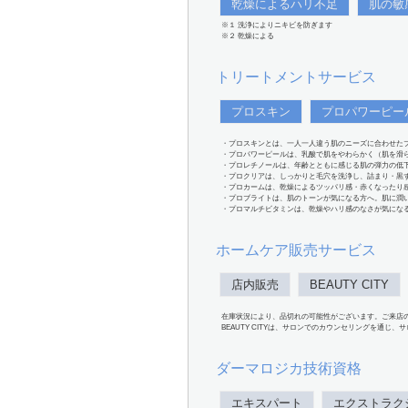
乾燥によるハリ不足
肌の敏
※１ 洗浄によりニキビを防ぎます
※２ 乾燥による
トリートメントサービス
プロスキン
プロパワーピー
・プロスキンとは、一人一人違う肌のニーズに合わせた
・プロパワーピールは、乳酸で肌をやわらかく（肌を滑
・プロレチノールは、年齢とともに感じる肌の弾力の低
・プロクリアは、しっかりと毛穴を洗浄し、詰まり・黒
・プロカームは、乾燥によるツッパリ感・赤くなったり
・プロブライトは、肌のトーンが気になる方へ。肌に潤
・プロマルチビタミンは、乾燥やハリ感のなさが気にな
ホームケア販売サービス
店内販売
BEAUTY CITY
在庫状況により、品切れの可能性がございます。ご来店
BEAUTY CITYは、サロンでのカウンセリングを通じ
ダーマロジカ技術資格
エキスパート
エクストラク