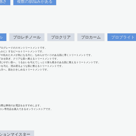
感さ
複数の肌悩みがある
ル
プロレチノール
プロクリア
プロカーム
プロブライト
プログレードのスキントリートメントです。
らかに）するピールトリートメントです。
下や乱れたキメが気になる方に。なめらかでハリのある肌に導くトリートメントです。
ずみを防ぎ、クリアな肌へ整えるトリートメントです。
感じやすい肌へ。うるおいを与えてしっとり落ち着きのある肌に整えるトリートメントです。
いを与え、澄み渡るような肌に整えるトリートメントです。
る方へ。肌をひきしめるトリートメントです。
の際は事前のお電話をおすすめします。
、サロン専売品を購入できるオンラインストアです。
ションマイスター