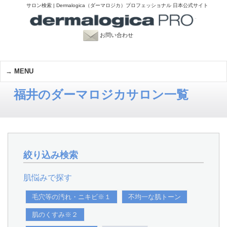
サロン検索 | Dermalogica（ダーマロジカ）プロフェッショナル 日本公式サイト
お問い合わせ
MENU
福井のダーマロジカサロン一覧
絞り込み検索
肌悩みで探す
毛穴等の汚れ・ニキビ※１
不均一な肌トーン
肌のくすみ※２