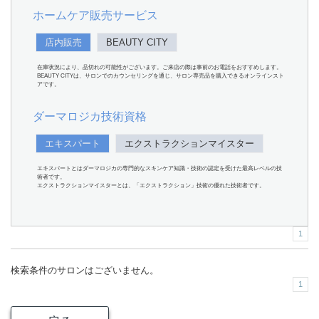
ホームケア販売サービス
店内販売
BEAUTY CITY
在庫状況により、品切れの可能性がございます。ご来店の際は事前のお電話をおすすめします。
BEAUTY CITYは、サロンでのカウンセリングを通じ、サロン専売品を購入できるオンラインスト
アです。
ダーマロジカ技術資格
エキスパート
エクストラクションマイスター
エキスパートとはダーマロジカの専門的なスキンケア知識・技術の認定を受けた最高レベルの技
術者です。
エクストラクションマイスターとは、「エクストラクション」技術の優れた技術者です。
1
検索条件のサロンはございません。
1