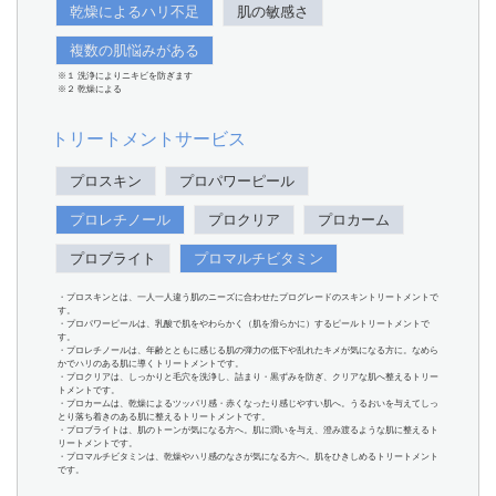
乾燥によるハリ不足
肌の敏感さ
複数の肌悩みがある
※１ 洗浄によりニキビを防ぎます
※２ 乾燥による
トリートメントサービス
プロスキン
プロパワーピール
プロレチノール
プロクリア
プロカーム
プロブライト
プロマルチビタミン
・プロスキンとは、一人一人違う肌のニーズに合わせたプログレードのスキントリートメントで
す。
・プロパワーピールは、乳酸で肌をやわらかく（肌を滑らかに）するピールトリートメントで
す。
・プロレチノールは、年齢とともに感じる肌の弾力の低下や乱れたキメが気になる方に。なめら
かでハリのある肌に導くトリートメントです。
・プロクリアは、しっかりと毛穴を洗浄し、詰まり・黒ずみを防ぎ、クリアな肌へ整えるトリー
トメントです。
・プロカームは、乾燥によるツッパリ感・赤くなったり感じやすい肌へ。うるおいを与えてしっ
とり落ち着きのある肌に整えるトリートメントです。
・プロブライトは、肌のトーンが気になる方へ。肌に潤いを与え、澄み渡るような肌に整えるト
リートメントです。
・プロマルチビタミンは、乾燥やハリ感のなさが気になる方へ。肌をひきしめるトリートメント
です。