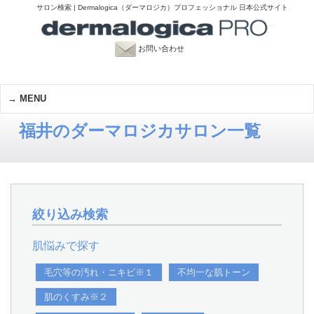
サロン検索 | Dermalogica（ダーマロジカ）プロフェッショナル 日本公式サイト
お問い合わせ
MENU
福井のダーマロジカサロン一覧
絞り込み検索
肌悩みで探す
毛穴等の汚れ・ニキビ※１
不均一な肌トーン
肌のくすみ※２