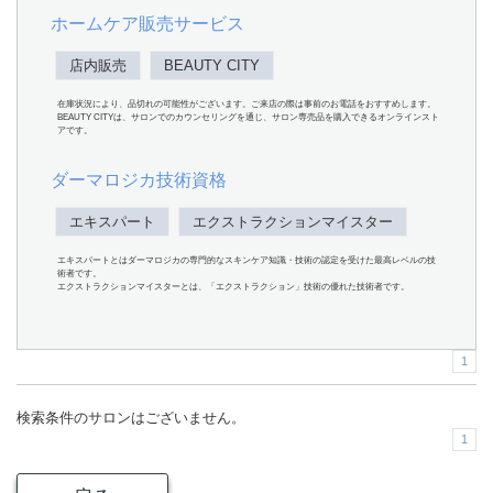
ホームケア販売サービス
店内販売
BEAUTY CITY
在庫状況により、品切れの可能性がございます。ご来店の際は事前のお電話をおすすめします。
BEAUTY CITYは、サロンでのカウンセリングを通じ、サロン専売品を購入できるオンラインスト
アです。
ダーマロジカ技術資格
エキスパート
エクストラクションマイスター
エキスパートとはダーマロジカの専門的なスキンケア知識・技術の認定を受けた最高レベルの技
術者です。
エクストラクションマイスターとは、「エクストラクション」技術の優れた技術者です。
1
検索条件のサロンはございません。
1