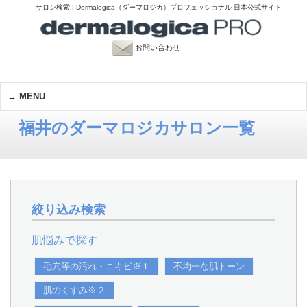
サロン検索 | Dermalogica（ダーマロジカ）プロフェッショナル 日本公式サイト
お問い合わせ
MENU
福井のダーマロジカサロン一覧
絞り込み検索
肌悩みで探す
毛穴等の汚れ・ニキビ※１
不均一な肌トーン
肌のくすみ※２