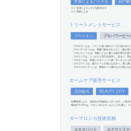
乾燥によるハリ不足
肌の敏
※１ 洗浄によりニキビを防ぎます
※２ 乾燥による
トリートメントサービス
プロスキン
プロパワーピー
・プロスキンとは、一人一人違う肌のニーズに合わせた
・プロパワーピールは、乳酸で肌をやわらかく（肌を滑
・プロレチノールは、年齢とともに感じる肌の弾力の低
・プロクリアは、しっかりと毛穴を洗浄し、詰まり・黒
・プロカームは、乾燥によるツッパリ感・赤くなったり
・プロブライトは、肌のトーンが気になる方へ。肌に潤
・プロマルチビタミンは、乾燥やハリ感のなさが気にな
ホームケア販売サービス
店内販売
BEAUTY CITY
在庫状況により、品切れの可能性がございます。ご来店
BEAUTY CITYは、サロンでのカウンセリングを通じ
ダーマロジカ技術資格
エキスパート
エクストラク