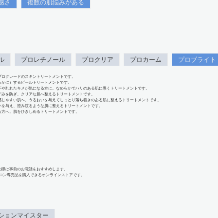
感さ
複数の肌悩みがある
ル
プロレチノール
プロクリア
プロカーム
プロブライト
プログレードのスキントリートメントです。
らかに）するピールトリートメントです。
下や乱れたキメが気になる方に。なめらかでハリのある肌に導くトリートメントです。
ずみを防ぎ、クリアな肌へ整えるトリートメントです。
感じやすい肌へ。うるおいを与えてしっとり落ち着きのある肌に整えるトリートメントです。
いを与え、澄み渡るような肌に整えるトリートメントです。
る方へ。肌をひきしめるトリートメントです。
の際は事前のお電話をおすすめします。
、サロン専売品を購入できるオンラインストアです。
ションマイスター