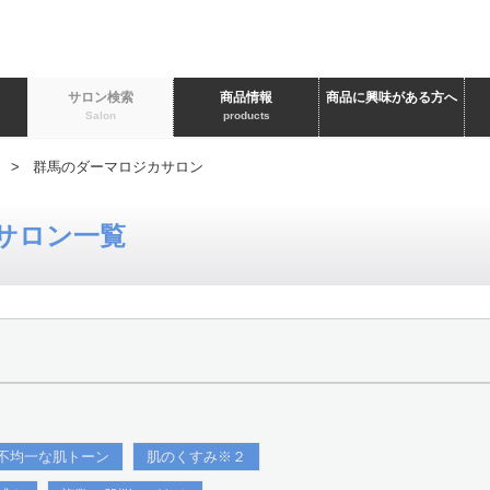
ト
サロン検索
商品情報
商品に興味がある方へ
Salon
products
> 群馬のダーマロジカサロン
サロン一覧
不均一な肌トーン
肌のくすみ※２