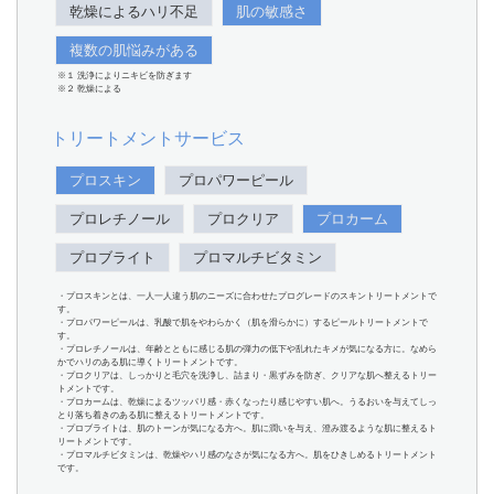
乾燥によるハリ不足
肌の敏感さ
複数の肌悩みがある
※１ 洗浄によりニキビを防ぎます
※２ 乾燥による
トリートメントサービス
プロスキン
プロパワーピール
プロレチノール
プロクリア
プロカーム
プロブライト
プロマルチビタミン
・プロスキンとは、一人一人違う肌のニーズに合わせたプログレードのスキントリートメントで
す。
・プロパワーピールは、乳酸で肌をやわらかく（肌を滑らかに）するピールトリートメントで
す。
・プロレチノールは、年齢とともに感じる肌の弾力の低下や乱れたキメが気になる方に。なめら
かでハリのある肌に導くトリートメントです。
・プロクリアは、しっかりと毛穴を洗浄し、詰まり・黒ずみを防ぎ、クリアな肌へ整えるトリー
トメントです。
・プロカームは、乾燥によるツッパリ感・赤くなったり感じやすい肌へ。うるおいを与えてしっ
とり落ち着きのある肌に整えるトリートメントです。
・プロブライトは、肌のトーンが気になる方へ。肌に潤いを与え、澄み渡るような肌に整えるト
リートメントです。
・プロマルチビタミンは、乾燥やハリ感のなさが気になる方へ。肌をひきしめるトリートメント
です。