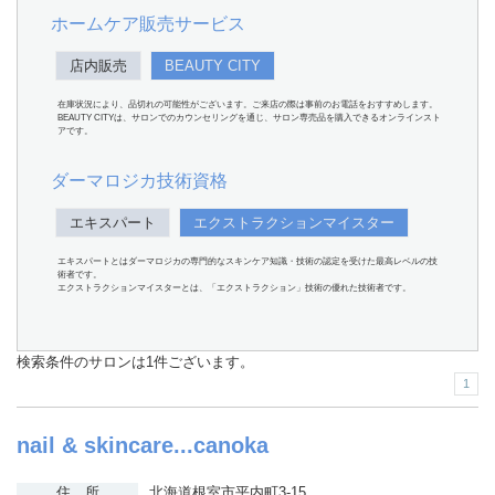
ホームケア販売サービス
店内販売
BEAUTY CITY
在庫状況により、品切れの可能性がございます。ご来店の際は事前のお電話をおすすめします。
BEAUTY CITYは、サロンでのカウンセリングを通じ、サロン専売品を購入できるオンラインスト
アです。
ダーマロジカ技術資格
エキスパート
エクストラクションマイスター
エキスパートとはダーマロジカの専門的なスキンケア知識・技術の認定を受けた最高レベルの技
術者です。
エクストラクションマイスターとは、「エクストラクション」技術の優れた技術者です。
検索条件のサロンは1件ございます。
1
nail & skincare...canoka
住 所
北海道根室市平内町3-15