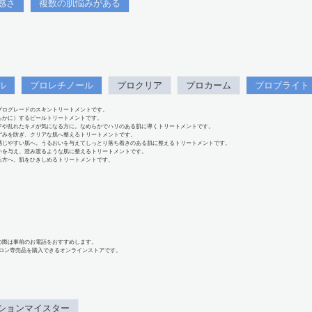
感さ
複数の肌悩みがある
ル
プロレチノール
プロクリア
プロカーム
プロブライト
プログレードのスキントリートメントです。
らかに）するピールトリートメントです。
下や乱れたキメが気になる方に。なめらかでハリのある肌に導くトリートメントです。
ずみを防ぎ、クリアな肌へ整えるトリートメントです。
感じやすい肌へ。うるおいを与えてしっとり落ち着きのある肌に整えるトリートメントです。
いを与え、澄み渡るような肌に整えるトリートメントです。
る方へ。肌をひきしめるトリートメントです。
の際は事前のお電話をおすすめします。
、サロン専売品を購入できるオンラインストアです。
ションマイスター