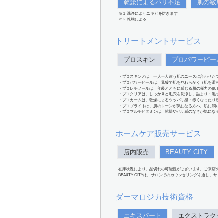
乾燥によるハリ不足
肌の敏
※１ 洗浄によりニキビを防ぎます
※２ 乾燥による
トリートメントサービス
プロスキン
プロパワーピー
・プロスキンとは、一人一人違う肌のニーズに合わせた
・プロパワーピールは、乳酸で肌をやわらかく（肌を滑
・プロレチノールは、年齢とともに感じる肌の弾力の低
・プロクリアは、しっかりと毛穴を洗浄し、詰まり・黒
・プロカームは、乾燥によるツッパリ感・赤くなったり
・プロブライトは、肌のトーンが気になる方へ。肌に潤
・プロマルチビタミンは、乾燥やハリ感のなさが気にな
ホームケア販売サービス
店内販売
BEAUTY CITY
在庫状況により、品切れの可能性がございます。ご来店
BEAUTY CITYは、サロンでのカウンセリングを通じ
ダーマロジカ技術資格
エキスパート
エクストラク