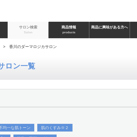
ト
サロン検索
商品情報
商品に興味がある方へ
Salon
products
> 香川のダーマロジカサロン
サロン一覧
不均一な肌トーン
肌のくすみ※２