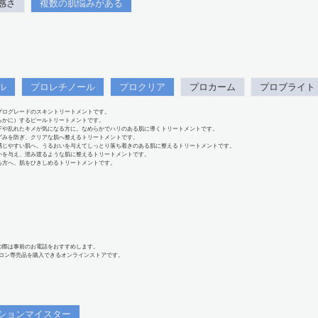
感さ
複数の肌悩みがある
ル
プロレチノール
プロクリア
プロカーム
プロブライト
プログレードのスキントリートメントです。
らかに）するピールトリートメントです。
下や乱れたキメが気になる方に。なめらかでハリのある肌に導くトリートメントです。
ずみを防ぎ、クリアな肌へ整えるトリートメントです。
感じやすい肌へ。うるおいを与えてしっとり落ち着きのある肌に整えるトリートメントです。
いを与え、澄み渡るような肌に整えるトリートメントです。
る方へ。肌をひきしめるトリートメントです。
の際は事前のお電話をおすすめします。
、サロン専売品を購入できるオンラインストアです。
ションマイスター