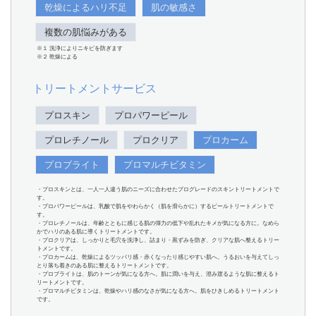
乾燥によるハリ不足
肌の敏感さ
複数の肌悩みがある
※１ 洗浄によりニキビを防ぎます
※２ 乾燥による
トリートメントサービス
プロスキン
プロパワーピール
プロレチノール
プロクリア
プロカーム
プロブライト
プロマルチビタミン
・プロスキンとは、一人一人違う肌のニーズに合わせたプログレードのスキントリートメントで
す。
・プロパワーピールは、乳酸で肌をやわらかく（肌を滑らかに）するピールトリートメントで
す。
・プロレチノールは、年齢とともに感じる肌の弾力の低下や乱れたキメが気になる方に。なめら
かでハリのある肌に導くトリートメントです。
・プロクリアは、しっかりと毛穴を洗浄し、詰まり・黒ずみを防ぎ、クリアな肌へ整えるトリー
トメントです。
・プロカームは、乾燥によるツッパリ感・赤くなったり感じやすい肌へ。うるおいを与えてしっ
とり落ち着きのある肌に整えるトリートメントです。
・プロブライトは、肌のトーンが気になる方へ。肌に潤いを与え、澄み渡るような肌に整えるト
リートメントです。
・プロマルチビタミンは、乾燥やハリ感のなさが気になる方へ。肌をひきしめるトリートメント
です。