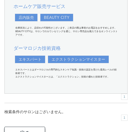
ホームケア販売サービス
店内販売
BEAUTY CITY
在庫状況により、品切れの可能性がございます。ご来店の際は事前のお電話をおすすめします。
BEAUTY CITYは、サロンでのカウンセリングを通じ、サロン専売品を購入できるオンラインスト
アです。
ダーマロジカ技術資格
エキスパート
エクストラクションマイスター
エキスパートとはダーマロジカの専門的なスキンケア知識・技術の認定を受けた最高レベルの技
術者です。
エクストラクションマイスターとは、「エクストラクション」技術の優れた技術者です。
1
検索条件のサロンはございません。
1