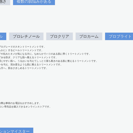
感さ
複数の肌悩みがある
ル
プロレチノール
プロクリア
プロカーム
プロブライト
プログレードのスキントリートメントです。
らかに）するピールトリートメントです。
下や乱れたキメが気になる方に。なめらかでハリのある肌に導くトリートメントです。
ずみを防ぎ、クリアな肌へ整えるトリートメントです。
感じやすい肌へ。うるおいを与えてしっとり落ち着きのある肌に整えるトリートメントです。
いを与え、澄み渡るような肌に整えるトリートメントです。
る方へ。肌をひきしめるトリートメントです。
の際は事前のお電話をおすすめします。
、サロン専売品を購入できるオンラインストアです。
ションマイスター