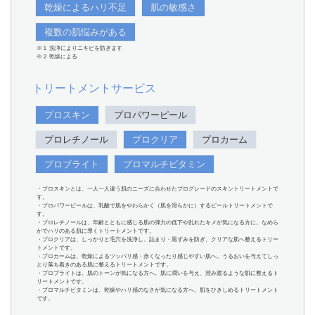
乾燥によるハリ不足
肌の敏感さ
複数の肌悩みがある
※１ 洗浄によりニキビを防ぎます
※２ 乾燥による
トリートメントサービス
プロスキン
プロパワーピール
プロレチノール
プロクリア
プロカーム
プロブライト
プロマルチビタミン
・プロスキンとは、一人一人違う肌のニーズに合わせたプログレードのスキントリートメントで
す。
・プロパワーピールは、乳酸で肌をやわらかく（肌を滑らかに）するピールトリートメントで
す。
・プロレチノールは、年齢とともに感じる肌の弾力の低下や乱れたキメが気になる方に。なめら
かでハリのある肌に導くトリートメントです。
・プロクリアは、しっかりと毛穴を洗浄し、詰まり・黒ずみを防ぎ、クリアな肌へ整えるトリー
トメントです。
・プロカームは、乾燥によるツッパリ感・赤くなったり感じやすい肌へ。うるおいを与えてしっ
とり落ち着きのある肌に整えるトリートメントです。
・プロブライトは、肌のトーンが気になる方へ。肌に潤いを与え、澄み渡るような肌に整えるト
リートメントです。
・プロマルチビタミンは、乾燥やハリ感のなさが気になる方へ。肌をひきしめるトリートメント
です。