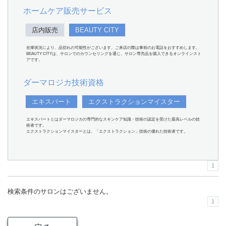
ホームケア販売サービス
店内販売
BEAUTY CITY
在庫状況により、品切れの可能性がございます。ご来店の際は事前のお電話をおすすめします。
BEAUTY CITYは、サロンでのカウンセリングを通じ、サロン専売品を購入できるオンラインスト
アです。
ダーマロジカ技術資格
エキスパート
エクストラクションマイスター
エキスパートとはダーマロジカの専門的なスキンケア知識・技術の認定を受けた最高レベルの技
術者です。
エクストラクションマイスターとは、「エクストラクション」技術の優れた技術者です。
1
検索条件のサロンはございません。
1