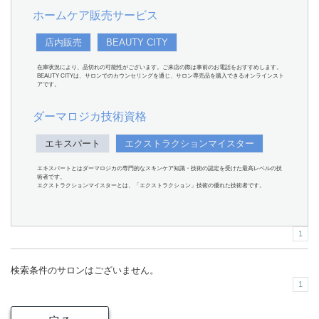
ホームケア販売サービス
店内販売
BEAUTY CITY
在庫状況により、品切れの可能性がございます。ご来店の際は事前のお電話をおすすめします。
BEAUTY CITYは、サロンでのカウンセリングを通じ、サロン専売品を購入できるオンラインスト
アです。
ダーマロジカ技術資格
エキスパート
エクストラクションマイスター
エキスパートとはダーマロジカの専門的なスキンケア知識・技術の認定を受けた最高レベルの技
術者です。
エクストラクションマイスターとは、「エクストラクション」技術の優れた技術者です。
1
検索条件のサロンはございません。
1