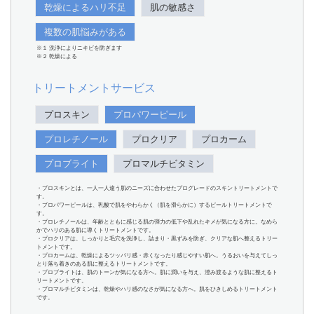
乾燥によるハリ不足
肌の敏感さ
複数の肌悩みがある
※１ 洗浄によりニキビを防ぎます
※２ 乾燥による
トリートメントサービス
プロスキン
プロパワーピール
プロレチノール
プロクリア
プロカーム
プロブライト
プロマルチビタミン
・プロスキンとは、一人一人違う肌のニーズに合わせたプログレードのスキントリートメントで
す。
・プロパワーピールは、乳酸で肌をやわらかく（肌を滑らかに）するピールトリートメントで
す。
・プロレチノールは、年齢とともに感じる肌の弾力の低下や乱れたキメが気になる方に。なめら
かでハリのある肌に導くトリートメントです。
・プロクリアは、しっかりと毛穴を洗浄し、詰まり・黒ずみを防ぎ、クリアな肌へ整えるトリー
トメントです。
・プロカームは、乾燥によるツッパリ感・赤くなったり感じやすい肌へ。うるおいを与えてしっ
とり落ち着きのある肌に整えるトリートメントです。
・プロブライトは、肌のトーンが気になる方へ。肌に潤いを与え、澄み渡るような肌に整えるト
リートメントです。
・プロマルチビタミンは、乾燥やハリ感のなさが気になる方へ。肌をひきしめるトリートメント
です。