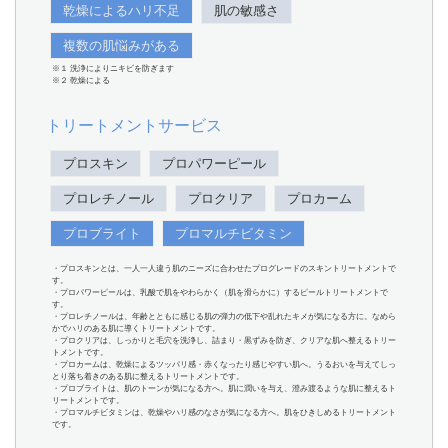
乾燥によるハリ不足
肌の敏感さ
複数の肌悩みがある
※１ 洗浄によりニキビを防ぎます
※２ 乾燥による
トリートメントサービス
プロスキン
プロパワーピール
プロレチノール
プロクリア
プロカーム
プロブライト
プロマルチビタミン
・プロスキンとは、一人一人違う肌のニーズに合わせたプログレードのスキントリートメントで
す。
・プロパワーピールは、乳酸で肌をやわらかく（肌を滑らかに）するピールトリートメントで
す。
・プロレチノールは、年齢とともに感じる肌の弾力の低下や乱れたキメが気になる方に。なめら
かでハリのある肌に導くトリートメントです。
・プロクリアは、しっかりと毛穴を洗浄し、詰まり・黒ずみを防ぎ、クリアな肌へ整えるトリー
トメントです。
・プロカームは、乾燥によるツッパリ感・赤くなったり感じやすい肌へ。うるおいを与えてしっ
とり落ち着きのある肌に整えるトリートメントです。
・プロブライトは、肌のトーンが気になる方へ。肌に潤いを与え、澄み渡るような肌に整えるト
リートメントです。
・プロマルチビタミンは、乾燥やハリ感のなさが気になる方へ。肌をひきしめるトリートメント
です。