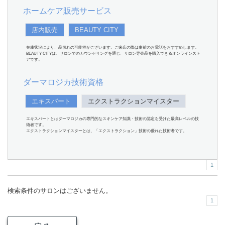
ホームケア販売サービス
店内販売
BEAUTY CITY
在庫状況により、品切れの可能性がございます。ご来店の際は事前のお電話をおすすめします。
BEAUTY CITYは、サロンでのカウンセリングを通じ、サロン専売品を購入できるオンラインスト
アです。
ダーマロジカ技術資格
エキスパート
エクストラクションマイスター
エキスパートとはダーマロジカの専門的なスキンケア知識・技術の認定を受けた最高レベルの技
術者です。
エクストラクションマイスターとは、「エクストラクション」技術の優れた技術者です。
1
検索条件のサロンはございません。
1