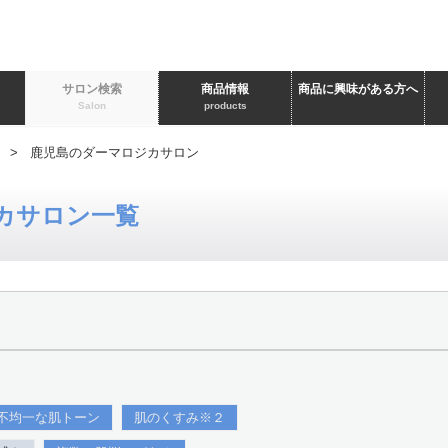
ト
サロン検索
商品情報
商品に興味がある方へ
Salon
products
> 鹿児島のダーマロジカサロン
カサロン一覧
不均一な肌トーン
肌のくすみ※２