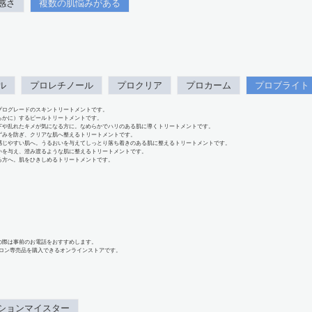
感さ
複数の肌悩みがある
ル
プロレチノール
プロクリア
プロカーム
プロブライト
プログレードのスキントリートメントです。
らかに）するピールトリートメントです。
下や乱れたキメが気になる方に。なめらかでハリのある肌に導くトリートメントです。
ずみを防ぎ、クリアな肌へ整えるトリートメントです。
感じやすい肌へ。うるおいを与えてしっとり落ち着きのある肌に整えるトリートメントです。
いを与え、澄み渡るような肌に整えるトリートメントです。
る方へ。肌をひきしめるトリートメントです。
の際は事前のお電話をおすすめします。
、サロン専売品を購入できるオンラインストアです。
ションマイスター