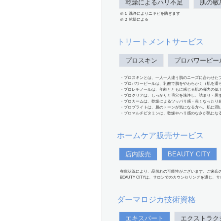
乾燥によるハリ不足
肌の敏
※１ 洗浄によりニキビを防ぎます
※２ 乾燥による
トリートメントサービス
プロスキン
プロパワーピー
・プロスキンとは、一人一人違う肌のニーズに合わせた
・プロパワーピールは、乳酸で肌をやわらかく（肌を滑
・プロレチノールは、年齢とともに感じる肌の弾力の低
・プロクリアは、しっかりと毛穴を洗浄し、詰まり・黒
・プロカームは、乾燥によるツッパリ感・赤くなったり
・プロブライトは、肌のトーンが気になる方へ。肌に潤
・プロマルチビタミンは、乾燥やハリ感のなさが気にな
ホームケア販売サービス
店内販売
BEAUTY CITY
在庫状況により、品切れの可能性がございます。ご来店
BEAUTY CITYは、サロンでのカウンセリングを通じ
ダーマロジカ技術資格
エキスパート
エクストラク