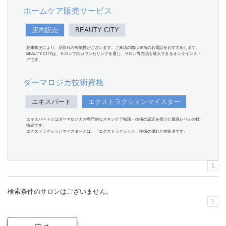
ホームケア販売サービス
店内販売
BEAUTY CITY
在庫状況により、品切れの可能性がございます。ご来店の際は事前のお電話をおすすめします。
BEAUTY CITYは、サロンでのカウンセリングを通じ、サロン専売品を購入できるオンラインスト
アです。
ダーマロジカ技術資格
エキスパート
エクストラクションマイスター
エキスパートとはダーマロジカの専門的なスキンケア知識・技術の認定を受けた最高レベルの技
術者です。
エクストラクションマイスターとは、「エクストラクション」技術の優れた技術者です。
1
検索条件のサロンはございません。
1