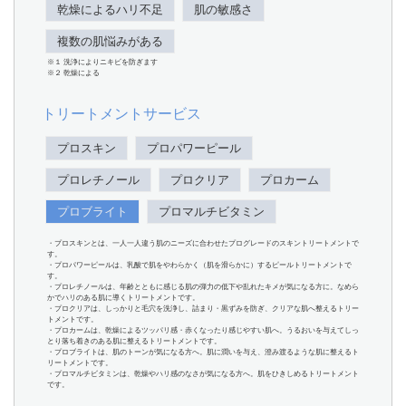
乾燥によるハリ不足
肌の敏感さ
複数の肌悩みがある
※１ 洗浄によりニキビを防ぎます
※２ 乾燥による
トリートメントサービス
プロスキン
プロパワーピール
プロレチノール
プロクリア
プロカーム
プロブライト
プロマルチビタミン
・プロスキンとは、一人一人違う肌のニーズに合わせたプログレードのスキントリートメントで
す。
・プロパワーピールは、乳酸で肌をやわらかく（肌を滑らかに）するピールトリートメントで
す。
・プロレチノールは、年齢とともに感じる肌の弾力の低下や乱れたキメが気になる方に。なめら
かでハリのある肌に導くトリートメントです。
・プロクリアは、しっかりと毛穴を洗浄し、詰まり・黒ずみを防ぎ、クリアな肌へ整えるトリー
トメントです。
・プロカームは、乾燥によるツッパリ感・赤くなったり感じやすい肌へ。うるおいを与えてしっ
とり落ち着きのある肌に整えるトリートメントです。
・プロブライトは、肌のトーンが気になる方へ。肌に潤いを与え、澄み渡るような肌に整えるト
リートメントです。
・プロマルチビタミンは、乾燥やハリ感のなさが気になる方へ。肌をひきしめるトリートメント
です。