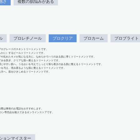
感さ
複数の肌悩みがある
ル
プロレチノール
プロクリア
プロカーム
プロブライト
プログレードのスキントリートメントです。
らかに）するピールトリートメントです。
下や乱れたキメが気になる方に。なめらかでハリのある肌に導くトリートメントです。
ずみを防ぎ、クリアな肌へ整えるトリートメントです。
感じやすい肌へ。うるおいを与えてしっとり落ち着きのある肌に整えるトリートメントです。
いを与え、澄み渡るような肌に整えるトリートメントです。
る方へ。肌をひきしめるトリートメントです。
の際は事前のお電話をおすすめします。
、サロン専売品を購入できるオンラインストアです。
ションマイスター