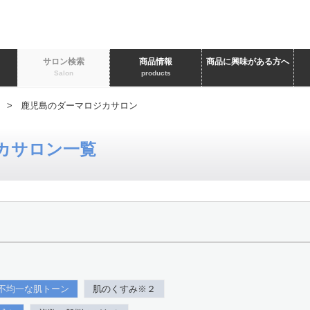
ト
サロン検索
商品情報
商品に興味がある方へ
Salon
products
> 鹿児島のダーマロジカサロン
カサロン一覧
不均一な肌トーン
肌のくすみ※２