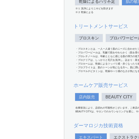
乾燥によるハリ不足
肌の敏
※１ 洗浄によりニキビを防ぎます
※２ 乾燥による
トリートメントサービス
プロスキン
プロパワーピー
・プロスキンとは、一人一人違う肌のニーズに合わせた
・プロパワーピールは、乳酸で肌をやわらかく（肌を滑
・プロレチノールは、年齢とともに感じる肌の弾力の低
・プロクリアは、しっかりと毛穴を洗浄し、詰まり・黒
・プロカームは、乾燥によるツッパリ感・赤くなったり
・プロブライトは、肌のトーンが気になる方へ。肌に潤
・プロマルチビタミンは、乾燥やハリ感のなさが気にな
ホームケア販売サービス
店内販売
BEAUTY CITY
在庫状況により、品切れの可能性がございます。ご来店
BEAUTY CITYは、サロンでのカウンセリングを通じ
ダーマロジカ技術資格
エキスパート
エクストラク