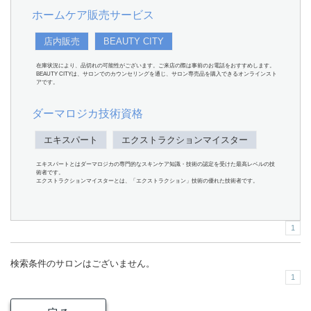
ホームケア販売サービス
店内販売
BEAUTY CITY
在庫状況により、品切れの可能性がございます。ご来店の際は事前のお電話をおすすめします。
BEAUTY CITYは、サロンでのカウンセリングを通じ、サロン専売品を購入できるオンラインスト
アです。
ダーマロジカ技術資格
エキスパート
エクストラクションマイスター
エキスパートとはダーマロジカの専門的なスキンケア知識・技術の認定を受けた最高レベルの技
術者です。
エクストラクションマイスターとは、「エクストラクション」技術の優れた技術者です。
1
検索条件のサロンはございません。
1