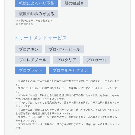
乾燥によるハリ不足
肌の敏感さ
複数の肌悩みがある
※１ 洗浄によりニキビを防ぎます
※２ 乾燥による
トリートメントサービス
プロスキン
プロパワーピール
プロレチノール
プロクリア
プロカーム
プロブライト
プロマルチビタミン
・プロスキンとは、一人一人違う肌のニーズに合わせたプログレードのスキントリートメントで
す。
・プロパワーピールは、乳酸で肌をやわらかく（肌を滑らかに）するピールトリートメントで
す。
・プロレチノールは、年齢とともに感じる肌の弾力の低下や乱れたキメが気になる方に。なめら
かでハリのある肌に導くトリートメントです。
・プロクリアは、しっかりと毛穴を洗浄し、詰まり・黒ずみを防ぎ、クリアな肌へ整えるトリー
トメントです。
・プロカームは、乾燥によるツッパリ感・赤くなったり感じやすい肌へ。うるおいを与えてしっ
とり落ち着きのある肌に整えるトリートメントです。
・プロブライトは、肌のトーンが気になる方へ。肌に潤いを与え、澄み渡るような肌に整えるト
リートメントです。
・プロマルチビタミンは、乾燥やハリ感のなさが気になる方へ。肌をひきしめるトリートメント
です。