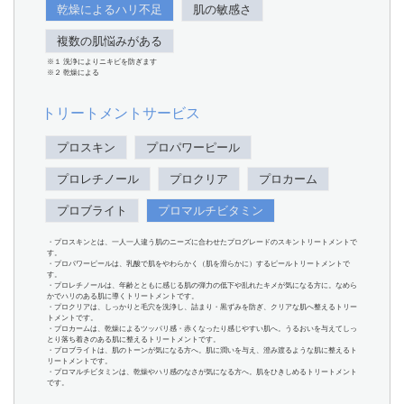
乾燥によるハリ不足
肌の敏感さ
複数の肌悩みがある
※１ 洗浄によりニキビを防ぎます
※２ 乾燥による
トリートメントサービス
プロスキン
プロパワーピール
プロレチノール
プロクリア
プロカーム
プロブライト
プロマルチビタミン
・プロスキンとは、一人一人違う肌のニーズに合わせたプログレードのスキントリートメントで
す。
・プロパワーピールは、乳酸で肌をやわらかく（肌を滑らかに）するピールトリートメントで
す。
・プロレチノールは、年齢とともに感じる肌の弾力の低下や乱れたキメが気になる方に。なめら
かでハリのある肌に導くトリートメントです。
・プロクリアは、しっかりと毛穴を洗浄し、詰まり・黒ずみを防ぎ、クリアな肌へ整えるトリー
トメントです。
・プロカームは、乾燥によるツッパリ感・赤くなったり感じやすい肌へ。うるおいを与えてしっ
とり落ち着きのある肌に整えるトリートメントです。
・プロブライトは、肌のトーンが気になる方へ。肌に潤いを与え、澄み渡るような肌に整えるト
リートメントです。
・プロマルチビタミンは、乾燥やハリ感のなさが気になる方へ。肌をひきしめるトリートメント
です。