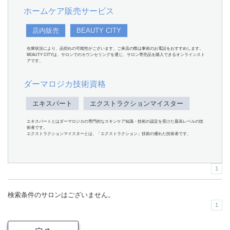
ホームケア販売サービス
店内販売
BEAUTY CITY
在庫状況により、品切れの可能性がございます。ご来店の際は事前のお電話をおすすめします。
BEAUTY CITYは、サロンでのカウンセリングを通じ、サロン専売品を購入できるオンラインスト
アです。
ダーマロジカ技術資格
エキスパート
エクストラクションマイスター
エキスパートとはダーマロジカの専門的なスキンケア知識・技術の認定を受けた最高レベルの技
術者です。
エクストラクションマイスターとは、「エクストラクション」技術の優れた技術者です。
1
検索条件のサロンはございません。
1