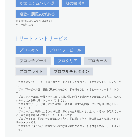
乾燥によるハリ不足
肌の敏感さ
複数の肌悩みがある
※１ 洗浄によりニキビを防ぎます
※２ 乾燥による
トリートメントサービス
プロスキン
プロパワーピール
プロレチノール
プロクリア
プロカーム
プロブライト
プロマルチビタミン
・プロスキンとは、一人一人違う肌のニーズに合わせたプログレードのスキントリートメントで
す。
・プロパワーピールは、乳酸で肌をやわらかく（肌を滑らかに）するピールトリートメントで
す。
・プロレチノールは、年齢とともに感じる肌の弾力の低下や乱れたキメが気になる方に。なめら
かでハリのある肌に導くトリートメントです。
・プロクリアは、しっかりと毛穴を洗浄し、詰まり・黒ずみを防ぎ、クリアな肌へ整えるトリー
トメントです。
・プロカームは、乾燥によるツッパリ感・赤くなったり感じやすい肌へ。うるおいを与えてしっ
とり落ち着きのある肌に整えるトリートメントです。
・プロブライトは、肌のトーンが気になる方へ。肌に潤いを与え、澄み渡るような肌に整えるト
リートメントです。
・プロマルチビタミンは、乾燥やハリ感のなさが気になる方へ。肌をひきしめるトリートメント
です。