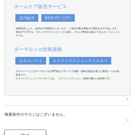
ホームケア販売サービス
店内販売
BEAUTY CITY
在庫状況により、品切れの可能性がございます。ご来店の際は事前のお電話をおすすめします。
BEAUTY CITYは、サロンでのカウンセリングを通じ、サロン専売品を購入できるオンラインスト
アです。
ダーマロジカ技術資格
エキスパート
エクストラクションマイスター
エキスパートとはダーマロジカの専門的なスキンケア知識・技術の認定を受けた最高レベルの技
術者です。
エクストラクションマイスターとは、「エクストラクション」技術の優れた技術者です。
1
検索条件のサロンはございません。
1