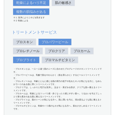
乾燥によるハリ不足
肌の敏感さ
複数の肌悩みがある
※１ 洗浄によりニキビを防ぎます
※２ 乾燥による
トリートメントサービス
プロスキン
プロパワーピール
プロレチノール
プロクリア
プロカーム
プロブライト
プロマルチビタミン
・プロスキンとは、一人一人違う肌のニーズに合わせたプログレードのスキントリートメントで
す。
・プロパワーピールは、乳酸で肌をやわらかく（肌を滑らかに）するピールトリートメントで
す。
・プロレチノールは、年齢とともに感じる肌の弾力の低下や乱れたキメが気になる方に。なめら
かでハリのある肌に導くトリートメントです。
・プロクリアは、しっかりと毛穴を洗浄し、詰まり・黒ずみを防ぎ、クリアな肌へ整えるトリー
トメントです。
・プロカームは、乾燥によるツッパリ感・赤くなったり感じやすい肌へ。うるおいを与えてしっ
とり落ち着きのある肌に整えるトリートメントです。
・プロブライトは、肌のトーンが気になる方へ。肌に潤いを与え、澄み渡るような肌に整えるト
リートメントです。
・プロマルチビタミンは、乾燥やハリ感のなさが気になる方へ。肌をひきしめるトリートメント
です。