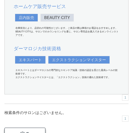
ホームケア販売サービス
店内販売
BEAUTY CITY
在庫状況により、品切れの可能性がございます。ご来店の際は事前のお電話をおすすめします。
BEAUTY CITYは、サロンでのカウンセリングを通じ、サロン専売品を購入できるオンラインスト
アです。
ダーマロジカ技術資格
エキスパート
エクストラクションマイスター
エキスパートとはダーマロジカの専門的なスキンケア知識・技術の認定を受けた最高レベルの技
術者です。
エクストラクションマイスターとは、「エクストラクション」技術の優れた技術者です。
1
検索条件のサロンはございません。
1