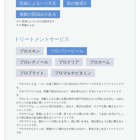
乾燥によるハリ不足
肌の敏感さ
複数の肌悩みがある
※１ 洗浄によりニキビを防ぎます
※２ 乾燥による
トリートメントサービス
プロスキン
プロパワーピール
プロレチノール
プロクリア
プロカーム
プロブライト
プロマルチビタミン
・プロスキンとは、一人一人違う肌のニーズに合わせたプログレードのスキントリートメントで
す。
・プロパワーピールは、乳酸で肌をやわらかく（肌を滑らかに）するピールトリートメントで
す。
・プロレチノールは、年齢とともに感じる肌の弾力の低下や乱れたキメが気になる方に。なめら
かでハリのある肌に導くトリートメントです。
・プロクリアは、しっかりと毛穴を洗浄し、詰まり・黒ずみを防ぎ、クリアな肌へ整えるトリー
トメントです。
・プロカームは、乾燥によるツッパリ感・赤くなったり感じやすい肌へ。うるおいを与えてしっ
とり落ち着きのある肌に整えるトリートメントです。
・プロブライトは、肌のトーンが気になる方へ。肌に潤いを与え、澄み渡るような肌に整えるト
リートメントです。
・プロマルチビタミンは、乾燥やハリ感のなさが気になる方へ。肌をひきしめるトリートメント
です。