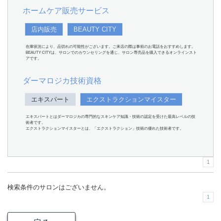
ホームケア販売サービス
店内販売
BEAUTY CITY
在庫状況により、品切れの可能性がございます。ご来店の際は事前のお電話をおすすめします。
BEAUTY CITYは、サロンでのカウンセリングを通じ、サロン専売品を購入できるオンラインスト
アです。
ダーマロジカ技術資格
エキスパート
エクストラクションマイスター
エキスパートとはダーマロジカの専門的なスキンケア知識・技術の認定を受けた最高レベルの技
術者です。
エクストラクションマイスターとは、「エクストラクション」技術の優れた技術者です。
1
検索条件のサロンはございません。
1