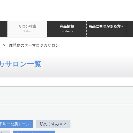
ト
サロン検索
商品情報
商品に興味がある方へ
Salon
products
> 鹿児島のダーマロジカサロン
カサロン一覧
不均一な肌トーン
肌のくすみ※２