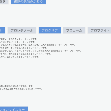
感さ
複数の肌悩みがある
ル
プロレチノール
プロクリア
プロカーム
プロブライト
プログレードのスキントリートメントです。
らかに）するピールトリートメントです。
下や乱れたキメが気になる方に。なめらかでハリのある肌に導くトリートメントです。
ずみを防ぎ、クリアな肌へ整えるトリートメントです。
感じやすい肌へ。うるおいを与えてしっとり落ち着きのある肌に整えるトリートメントです。
いを与え、澄み渡るような肌に整えるトリートメントです。
る方へ。肌をひきしめるトリートメントです。
の際は事前のお電話をおすすめします。
、サロン専売品を購入できるオンラインストアです。
ションマイスター