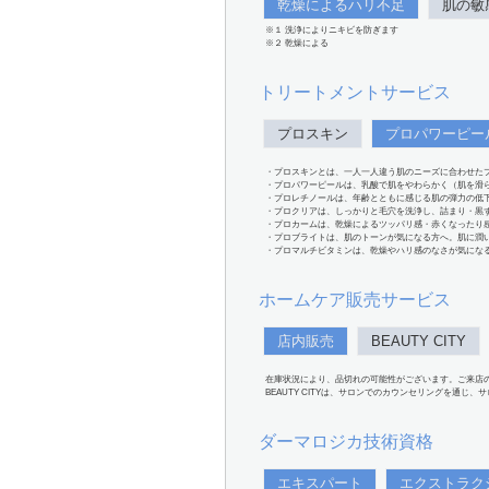
乾燥によるハリ不足
肌の敏
※１ 洗浄によりニキビを防ぎます
※２ 乾燥による
トリートメントサービス
プロスキン
プロパワーピー
・プロスキンとは、一人一人違う肌のニーズに合わせた
・プロパワーピールは、乳酸で肌をやわらかく（肌を滑
・プロレチノールは、年齢とともに感じる肌の弾力の低
・プロクリアは、しっかりと毛穴を洗浄し、詰まり・黒
・プロカームは、乾燥によるツッパリ感・赤くなったり
・プロブライトは、肌のトーンが気になる方へ。肌に潤
・プロマルチビタミンは、乾燥やハリ感のなさが気にな
ホームケア販売サービス
店内販売
BEAUTY CITY
在庫状況により、品切れの可能性がございます。ご来店
BEAUTY CITYは、サロンでのカウンセリングを通じ
ダーマロジカ技術資格
エキスパート
エクストラク