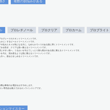
感さ
複数の肌悩みがある
ル
プロレチノール
プロクリア
プロカーム
プロブライト
プログレードのスキントリートメントです。
らかに）するピールトリートメントです。
下や乱れたキメが気になる方に。なめらかでハリのある肌に導くトリートメントです。
ずみを防ぎ、クリアな肌へ整えるトリートメントです。
感じやすい肌へ。うるおいを与えてしっとり落ち着きのある肌に整えるトリートメントです。
いを与え、澄み渡るような肌に整えるトリートメントです。
る方へ。肌をひきしめるトリートメントです。
の際は事前のお電話をおすすめします。
、サロン専売品を購入できるオンラインストアです。
ションマイスター