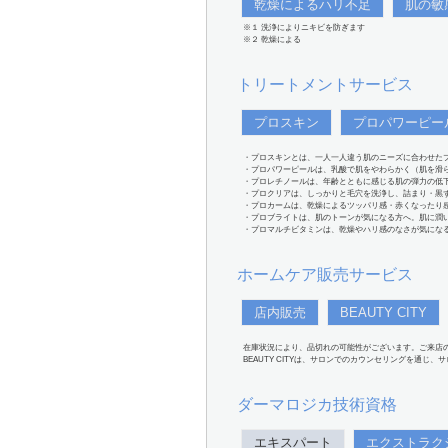
乾燥によるハリ不足
肌の敏
※１ 洗浄によりニキビを防ぎます
※２ 乾燥による
トリートメントサービス
プロスキン
プロパワーピー
・プロスキンとは、一人一人違う肌のニーズに合わせた
・プロパワーピールは、乳酸で肌をやわらかく（肌を滑
・プロレチノールは、年齢とともに感じる肌の弾力の低
・プロクリアは、しっかりと毛穴を洗浄し、詰まり・黒
・プロカームは、乾燥によるツッパリ感・赤くなったり
・プロブライトは、肌のトーンが気になる方へ。肌に潤
・プロマルチビタミンは、乾燥やハリ感のなさが気にな
ホームケア販売サービス
店内販売
BEAUTY CITY
在庫状況により、品切れの可能性がございます。ご来店
BEAUTY CITYは、サロンでのカウンセリングを通じ
ダーマロジカ技術資格
エキスパート
エクストラク