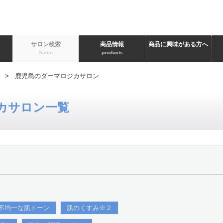
ト
サロン検索
商品情報
商品に興味がある方へ
Salon
products
> 鹿児島のダーマロジカサロン
カサロン一覧
不均一な肌トーン
肌のくすみ※２