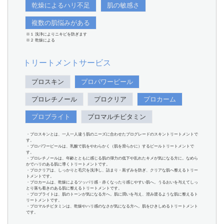
乾燥によるハリ不足
肌の敏感さ
複数の肌悩みがある
※１ 洗浄によりニキビを防ぎます
※２ 乾燥による
トリートメントサービス
プロスキン
プロパワーピール
プロレチノール
プロクリア
プロカーム
プロブライト
プロマルチビタミン
・プロスキンとは、一人一人違う肌のニーズに合わせたプログレードのスキントリートメントで
す。
・プロパワーピールは、乳酸で肌をやわらかく（肌を滑らかに）するピールトリートメントで
す。
・プロレチノールは、年齢とともに感じる肌の弾力の低下や乱れたキメが気になる方に。なめら
かでハリのある肌に導くトリートメントです。
・プロクリアは、しっかりと毛穴を洗浄し、詰まり・黒ずみを防ぎ、クリアな肌へ整えるトリー
トメントです。
・プロカームは、乾燥によるツッパリ感・赤くなったり感じやすい肌へ。うるおいを与えてしっ
とり落ち着きのある肌に整えるトリートメントです。
・プロブライトは、肌のトーンが気になる方へ。肌に潤いを与え、澄み渡るような肌に整えるト
リートメントです。
・プロマルチビタミンは、乾燥やハリ感のなさが気になる方へ。肌をひきしめるトリートメント
です。