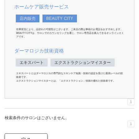
ホームケア販売サービス
店内販売
BEAUTY CITY
在庫状況により、品切れの可能性がございます。ご来店の際は事前のお電話をおすすめします。
BEAUTY CITYは、サロンでのカウンセリングを通じ、サロン専売品を購入できるオンラインスト
アです。
ダーマロジカ技術資格
エキスパート
エクストラクションマイスター
エキスパートとはダーマロジカの専門的なスキンケア知識・技術の認定を受けた最高レベルの技
術者です。
エクストラクションマイスターとは、「エクストラクション」技術の優れた技術者です。
1
検索条件のサロンはございません。
1