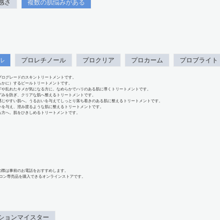
感さ
複数の肌悩みがある
ル
プロレチノール
プロクリア
プロカーム
プロブライト
プログレードのスキントリートメントです。
らかに）するピールトリートメントです。
下や乱れたキメが気になる方に。なめらかでハリのある肌に導くトリートメントです。
ずみを防ぎ、クリアな肌へ整えるトリートメントです。
感じやすい肌へ。うるおいを与えてしっとり落ち着きのある肌に整えるトリートメントです。
いを与え、澄み渡るような肌に整えるトリートメントです。
る方へ。肌をひきしめるトリートメントです。
の際は事前のお電話をおすすめします。
、サロン専売品を購入できるオンラインストアです。
ションマイスター