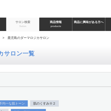
ト
サロン検索
商品情報
商品に興味がある方へ
Salon
products
> 鹿児島のダーマロジカサロン
カサロン一覧
不均一な肌トーン
肌のくすみ※２