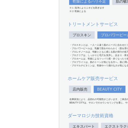
乾燥によるハリ不足
肌の敏
※１ 洗浄によりニキビを防ぎます
※２ 乾燥による
トリートメントサービス
プロスキン
プロパワーピー
・プロスキンとは、一人一人違う肌のニーズに合わせた
・プロパワーピールは、乳酸で肌をやわらかく（肌を滑
・プロレチノールは、年齢とともに感じる肌の弾力の低
・プロクリアは、しっかりと毛穴を洗浄し、詰まり・黒
・プロカームは、乾燥によるツッパリ感・赤くなったり
・プロブライトは、肌のトーンが気になる方へ。肌に潤
・プロマルチビタミンは、乾燥やハリ感のなさが気にな
ホームケア販売サービス
店内販売
BEAUTY CITY
在庫状況により、品切れの可能性がございます。ご来店
BEAUTY CITYは、サロンでのカウンセリングを通じ
ダーマロジカ技術資格
エキスパート
エクストラク