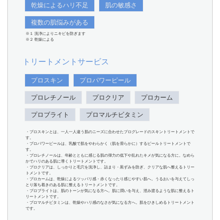
乾燥によるハリ不足
肌の敏感さ
複数の肌悩みがある
※１ 洗浄によりニキビを防ぎます
※２ 乾燥による
トリートメントサービス
プロスキン
プロパワーピール
プロレチノール
プロクリア
プロカーム
プロブライト
プロマルチビタミン
・プロスキンとは、一人一人違う肌のニーズに合わせたプログレードのスキントリートメントで
す。
・プロパワーピールは、乳酸で肌をやわらかく（肌を滑らかに）するピールトリートメントで
す。
・プロレチノールは、年齢とともに感じる肌の弾力の低下や乱れたキメが気になる方に。なめら
かでハリのある肌に導くトリートメントです。
・プロクリアは、しっかりと毛穴を洗浄し、詰まり・黒ずみを防ぎ、クリアな肌へ整えるトリー
トメントです。
・プロカームは、乾燥によるツッパリ感・赤くなったり感じやすい肌へ。うるおいを与えてしっ
とり落ち着きのある肌に整えるトリートメントです。
・プロブライトは、肌のトーンが気になる方へ。肌に潤いを与え、澄み渡るような肌に整えるト
リートメントです。
・プロマルチビタミンは、乾燥やハリ感のなさが気になる方へ。肌をひきしめるトリートメント
です。