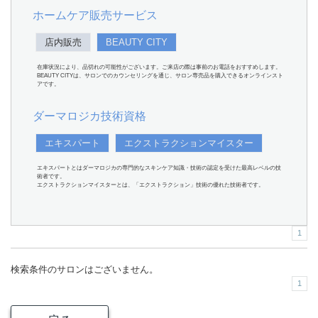
ホームケア販売サービス
店内販売
BEAUTY CITY
在庫状況により、品切れの可能性がございます。ご来店の際は事前のお電話をおすすめします。
BEAUTY CITYは、サロンでのカウンセリングを通じ、サロン専売品を購入できるオンラインスト
アです。
ダーマロジカ技術資格
エキスパート
エクストラクションマイスター
エキスパートとはダーマロジカの専門的なスキンケア知識・技術の認定を受けた最高レベルの技
術者です。
エクストラクションマイスターとは、「エクストラクション」技術の優れた技術者です。
1
検索条件のサロンはございません。
1