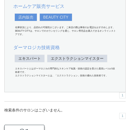
ホームケア販売サービス
店内販売
BEAUTY CITY
在庫状況により、品切れの可能性がございます。ご来店の際は事前のお電話をおすすめします。
BEAUTY CITYは、サロンでのカウンセリングを通じ、サロン専売品を購入できるオンラインスト
アです。
ダーマロジカ技術資格
エキスパート
エクストラクションマイスター
エキスパートとはダーマロジカの専門的なスキンケア知識・技術の認定を受けた最高レベルの技
術者です。
エクストラクションマイスターとは、「エクストラクション」技術の優れた技術者です。
1
検索条件のサロンはございません。
1