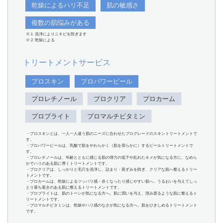
乾燥によるハリ不足
肌の敏感さ
複数の肌悩みがある
※１ 洗浄によりニキビを防ぎます
※２ 乾燥による
トリートメントサービス
プロスキン
プロパワーピール
プロレチノール
プロクリア
プロカーム
プロブライト
プロマルチビタミン
・プロスキンとは、一人一人違う肌のニーズに合わせたプログレードのスキントリートメントで
す。
・プロパワーピールは、乳酸で肌をやわらかく（肌を滑らかに）するピールトリートメントで
す。
・プロレチノールは、年齢とともに感じる肌の弾力の低下や乱れたキメが気になる方に。なめら
かでハリのある肌に導くトリートメントです。
・プロクリアは、しっかりと毛穴を洗浄し、詰まり・黒ずみを防ぎ、クリアな肌へ整えるトリー
トメントです。
・プロカームは、乾燥によるツッパリ感・赤くなったり感じやすい肌へ。うるおいを与えてしっ
とり落ち着きのある肌に整えるトリートメントです。
・プロブライトは、肌のトーンが気になる方へ。肌に潤いを与え、澄み渡るような肌に整えるト
リートメントです。
・プロマルチビタミンは、乾燥やハリ感のなさが気になる方へ。肌をひきしめるトリートメント
です。