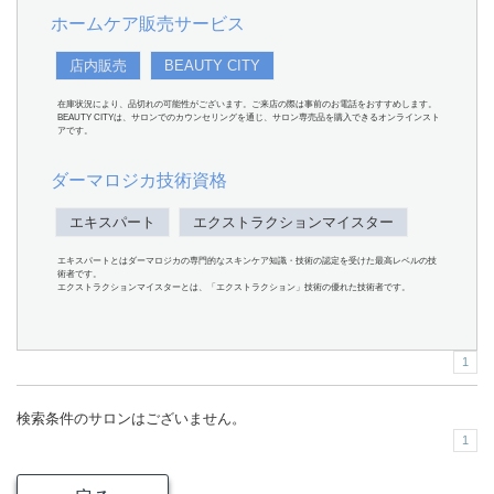
ホームケア販売サービス
店内販売
BEAUTY CITY
在庫状況により、品切れの可能性がございます。ご来店の際は事前のお電話をおすすめします。
BEAUTY CITYは、サロンでのカウンセリングを通じ、サロン専売品を購入できるオンラインスト
アです。
ダーマロジカ技術資格
エキスパート
エクストラクションマイスター
エキスパートとはダーマロジカの専門的なスキンケア知識・技術の認定を受けた最高レベルの技
術者です。
エクストラクションマイスターとは、「エクストラクション」技術の優れた技術者です。
1
検索条件のサロンはございません。
1