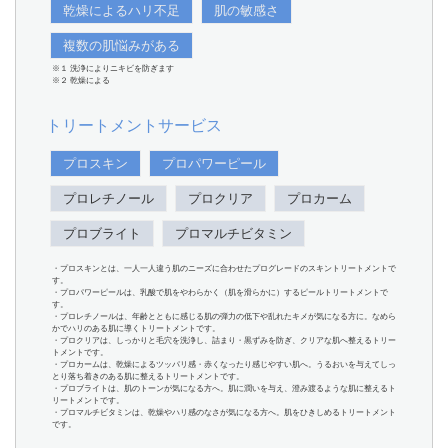
乾燥によるハリ不足
肌の敏感さ
複数の肌悩みがある
※１ 洗浄によりニキビを防ぎます
※２ 乾燥による
トリートメントサービス
プロスキン
プロパワーピール
プロレチノール
プロクリア
プロカーム
プロブライト
プロマルチビタミン
・プロスキンとは、一人一人違う肌のニーズに合わせたプログレードのスキントリートメントで
す。
・プロパワーピールは、乳酸で肌をやわらかく（肌を滑らかに）するピールトリートメントで
す。
・プロレチノールは、年齢とともに感じる肌の弾力の低下や乱れたキメが気になる方に。なめら
かでハリのある肌に導くトリートメントです。
・プロクリアは、しっかりと毛穴を洗浄し、詰まり・黒ずみを防ぎ、クリアな肌へ整えるトリー
トメントです。
・プロカームは、乾燥によるツッパリ感・赤くなったり感じやすい肌へ。うるおいを与えてしっ
とり落ち着きのある肌に整えるトリートメントです。
・プロブライトは、肌のトーンが気になる方へ。肌に潤いを与え、澄み渡るような肌に整えるト
リートメントです。
・プロマルチビタミンは、乾燥やハリ感のなさが気になる方へ。肌をひきしめるトリートメント
です。