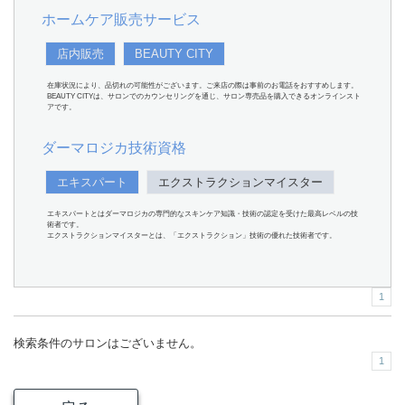
ホームケア販売サービス
店内販売
BEAUTY CITY
在庫状況により、品切れの可能性がございます。ご来店の際は事前のお電話をおすすめします。
BEAUTY CITYは、サロンでのカウンセリングを通じ、サロン専売品を購入できるオンラインスト
アです。
ダーマロジカ技術資格
エキスパート
エクストラクションマイスター
エキスパートとはダーマロジカの専門的なスキンケア知識・技術の認定を受けた最高レベルの技
術者です。
エクストラクションマイスターとは、「エクストラクション」技術の優れた技術者です。
1
検索条件のサロンはございません。
1