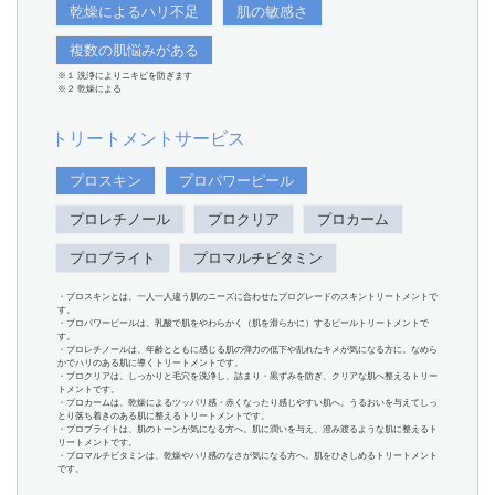
乾燥によるハリ不足
肌の敏感さ
複数の肌悩みがある
※１ 洗浄によりニキビを防ぎます
※２ 乾燥による
トリートメントサービス
プロスキン
プロパワーピール
プロレチノール
プロクリア
プロカーム
プロブライト
プロマルチビタミン
・プロスキンとは、一人一人違う肌のニーズに合わせたプログレードのスキントリートメントで
す。
・プロパワーピールは、乳酸で肌をやわらかく（肌を滑らかに）するピールトリートメントで
す。
・プロレチノールは、年齢とともに感じる肌の弾力の低下や乱れたキメが気になる方に。なめら
かでハリのある肌に導くトリートメントです。
・プロクリアは、しっかりと毛穴を洗浄し、詰まり・黒ずみを防ぎ、クリアな肌へ整えるトリー
トメントです。
・プロカームは、乾燥によるツッパリ感・赤くなったり感じやすい肌へ。うるおいを与えてしっ
とり落ち着きのある肌に整えるトリートメントです。
・プロブライトは、肌のトーンが気になる方へ。肌に潤いを与え、澄み渡るような肌に整えるト
リートメントです。
・プロマルチビタミンは、乾燥やハリ感のなさが気になる方へ。肌をひきしめるトリートメント
です。