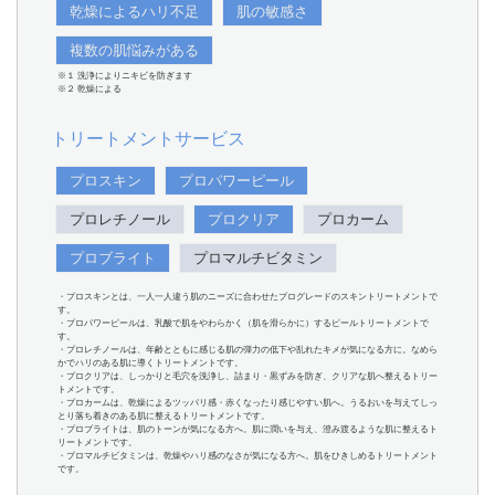
乾燥によるハリ不足
肌の敏感さ
複数の肌悩みがある
※１ 洗浄によりニキビを防ぎます
※２ 乾燥による
トリートメントサービス
プロスキン
プロパワーピール
プロレチノール
プロクリア
プロカーム
プロブライト
プロマルチビタミン
・プロスキンとは、一人一人違う肌のニーズに合わせたプログレードのスキントリートメントで
す。
・プロパワーピールは、乳酸で肌をやわらかく（肌を滑らかに）するピールトリートメントで
す。
・プロレチノールは、年齢とともに感じる肌の弾力の低下や乱れたキメが気になる方に。なめら
かでハリのある肌に導くトリートメントです。
・プロクリアは、しっかりと毛穴を洗浄し、詰まり・黒ずみを防ぎ、クリアな肌へ整えるトリー
トメントです。
・プロカームは、乾燥によるツッパリ感・赤くなったり感じやすい肌へ。うるおいを与えてしっ
とり落ち着きのある肌に整えるトリートメントです。
・プロブライトは、肌のトーンが気になる方へ。肌に潤いを与え、澄み渡るような肌に整えるト
リートメントです。
・プロマルチビタミンは、乾燥やハリ感のなさが気になる方へ。肌をひきしめるトリートメント
です。