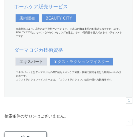
ホームケア販売サービス
店内販売
BEAUTY CITY
在庫状況により、品切れの可能性がございます。ご来店の際は事前のお電話をおすすめします。
BEAUTY CITYは、サロンでのカウンセリングを通じ、サロン専売品を購入できるオンラインスト
アです。
ダーマロジカ技術資格
エキスパート
エクストラクションマイスター
エキスパートとはダーマロジカの専門的なスキンケア知識・技術の認定を受けた最高レベルの技
術者です。
エクストラクションマイスターとは、「エクストラクション」技術の優れた技術者です。
1
検索条件のサロンはございません。
1